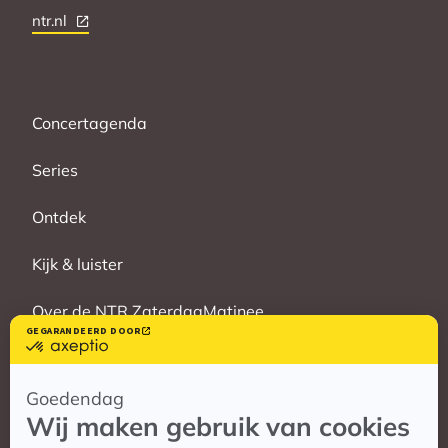
ntr.nl
Concertagenda
Series
Ontdek
Kijk & luister
Over de NTR ZaterdagMatinee
Vrienden
Veelgestelde vragen