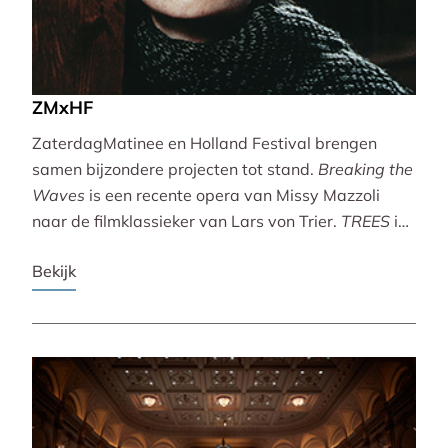
ZMxHF
ZaterdagMatinee en Holland Festival brengen
samen bijzondere projecten tot stand.
Breaking the
Waves
is een recente opera van Missy Mazzoli
naar de filmklassieker van Lars von Trier.
TREES
is
een vertoning van indrukwekkende natuurbeelden
Bekijk
met live muziek van Caroline Shaw (Pulitzer Prize &
Grammy Award).