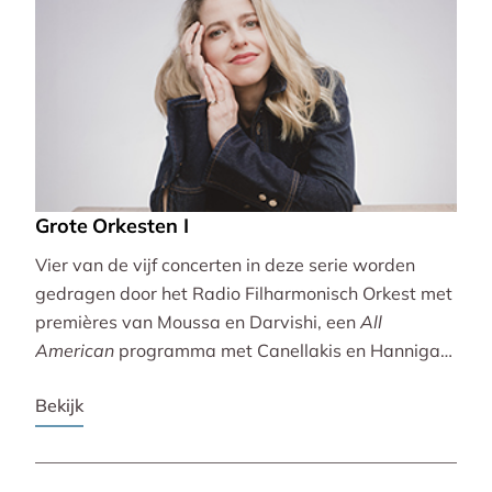
Grote Orkesten I
Vier van de vijf concerten in deze serie worden
gedragen door het Radio Filharmonisch Orkest met
premières van Moussa en Darvishi, een
All
American
programma met Canellakis en Hannigan
en tot besluit een concert vol spectaculair Zuid-
Bekijk
Amerikaans slagwerk.