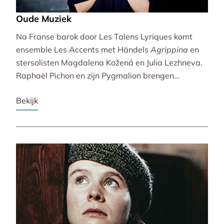
Oude Muziek
Na Franse barok door Les Talens Lyriques komt
ensemble Les Accents met Händels
Agrippina
en
stersolisten Magdalena Kožená en Julia Lezhneva.
Raphaël Pichon en zijn Pygmalion brengen
bezinning met een imaginaire vespers. De
Bekijk
Bachvereniging en blokfluitiste Lucie Horsch spelen
naast Bach ook een wereldpremière van
Wantenaar, op historische instrumenten! De serie
besluit uitbundig en veelstemmig met La Cetra en
Andrea Marcon.