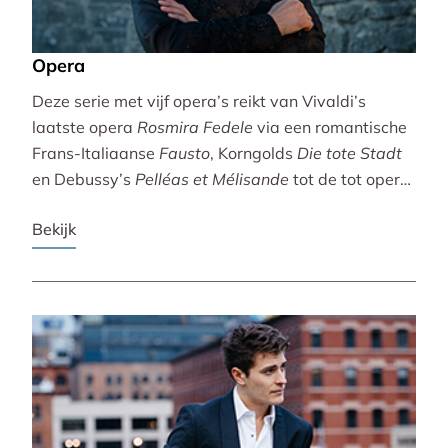
Opera
Deze serie met vijf opera’s reikt van Vivaldi’s
laatste opera
Rosmira Fedele
via een romantische
Frans-Italiaanse
Fausto
, Korngolds
Die tote Stadt
en Debussy’s
Pelléas et Mélisande
tot de tot opera
bewerkte filmklassieker
Breaking the Waves
.
Bekijk
Vivaldi wordt gebracht door de Accademia
Bizantina en Ottavio Dantone. Voor de andere
opera’s tekenen het Radio Filharmonisch Orkest en
het Groot Omroepkoor.