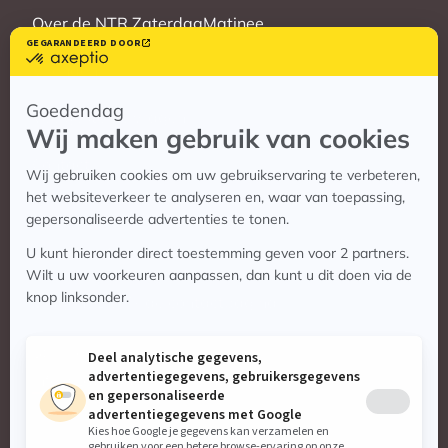
Over de NTR ZaterdagMatinee
Vrienden
Veelgestelde vragen
Contact
Contact
Vragen? Bekijk de contactpagina
Stuur ons een e-mail:
info@zaterdagmatinee.nl