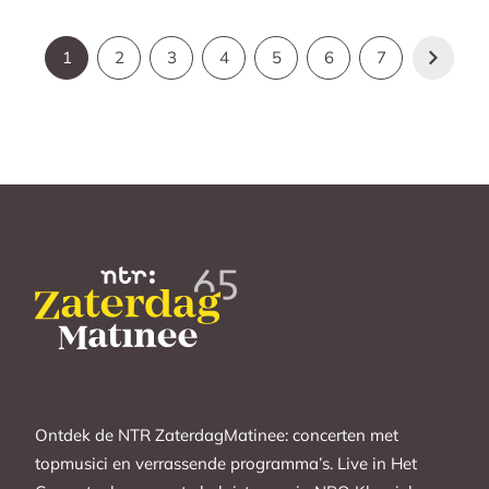
1
2
3
4
5
6
7
Ontdek de NTR ZaterdagMatinee: concerten met
topmusici en verrassende programma’s. Live in Het