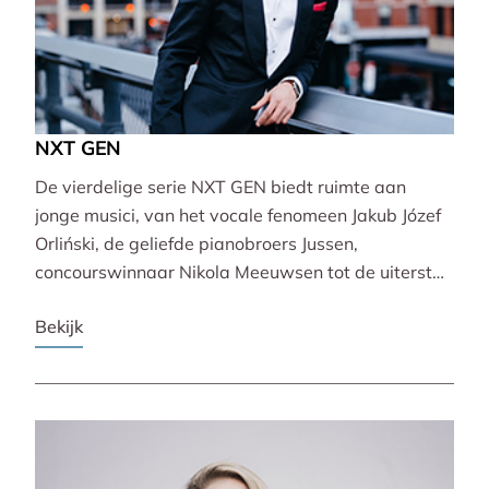
NXT GEN
De vierdelige serie NXT GEN biedt ruimte aan
jonge musici, van het vocale fenomeen Jakub Józef
Orliński, de geliefde pianobroers Jussen,
concourswinnaar Nikola Meeuwsen tot de uiterst
veelzijdige Lucie Horsch. Zij brengen gevarieerde
Bekijk
programma’s van barok tot wereldpremière.