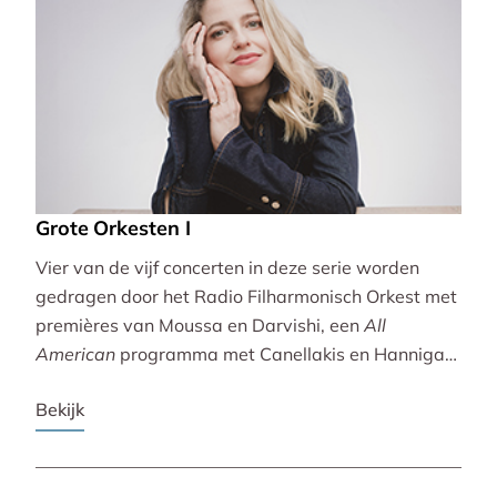
Grote Orkesten I
Vier van de vijf concerten in deze serie worden
gedragen door het Radio Filharmonisch Orkest met
premières van Moussa en Darvishi, een
All
American
programma met Canellakis en Hannigan
en tot besluit een concert vol spectaculair Zuid-
Bekijk
Amerikaans slagwerk.