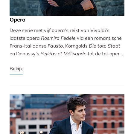
Opera
Deze serie met vijf opera’s reikt van Vivaldi’s
laatste opera
Rosmira Fedele
via een romantische
Frans-Italiaanse
Fausto
, Korngolds
Die tote Stadt
en Debussy’s
Pelléas et Mélisande
tot de tot opera
bewerkte filmklassieker
Breaking the Waves
.
Bekijk
Vivaldi wordt gebracht door de Accademia
Bizantina en Ottavio Dantone. Voor de andere
opera’s tekenen het Radio Filharmonisch Orkest en
het Groot Omroepkoor.