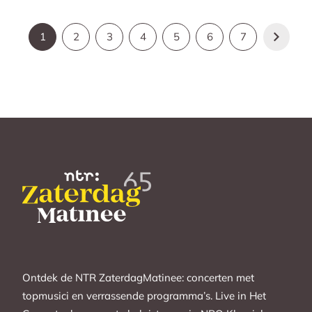
1
2
3
4
5
6
7
Ontdek de NTR ZaterdagMatinee: concerten met
topmusici en verrassende programma’s. Live in Het