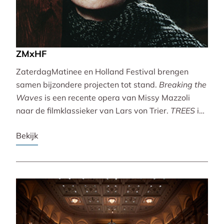
ZMxHF
ZaterdagMatinee en Holland Festival brengen
samen bijzondere projecten tot stand.
Breaking the
Waves
is een recente opera van Missy Mazzoli
naar de filmklassieker van Lars von Trier.
TREES
is
een vertoning van indrukwekkende natuurbeelden
Bekijk
met live muziek van Caroline Shaw (Pulitzer Prize &
Grammy Award).