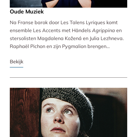
Oude Muziek
Na Franse barok door Les Talens Lyriques komt
ensemble Les Accents met Händels
Agrippina
en
stersolisten Magdalena Kožená en Julia Lezhneva.
Raphaël Pichon en zijn Pygmalion brengen
bezinning met een imaginaire vespers. De
Bekijk
Bachvereniging en blokfluitiste Lucie Horsch spelen
naast Bach ook een wereldpremière van
Wantenaar, op historische instrumenten! De serie
besluit uitbundig en veelstemmig met La Cetra en
Andrea Marcon.