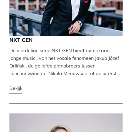
NXT GEN
De vierdelige serie NXT GEN biedt ruimte aan
jonge musici, van het vocale fenomeen Jakub Józef
Orliński, de geliefde pianobroers Jussen,
concourswinnaar Nikola Meeuwsen tot de uiterst
veelzijdige Lucie Horsch. Zij brengen gevarieerde
Bekijk
programma’s van barok tot wereldpremière.