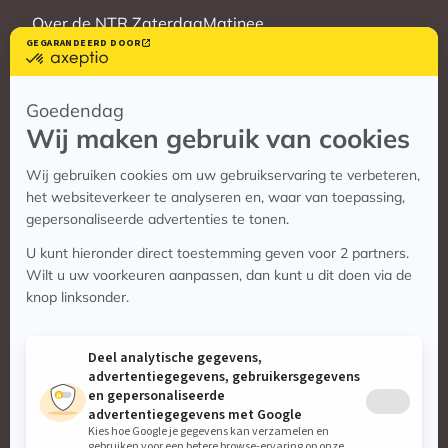
Over de NTR ZaterdagMatinee
Vrienden
Veelgestelde vragen
Contact
Contact
Vragen? Bekijk de contactpagina
Stuur ons een e-mail:
info@zaterdagmatinee.nl