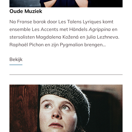
Oude Muziek
Na Franse barok door Les Talens Lyriques komt
ensemble Les Accents met Händels
Agrippina
en
stersolisten Magdalena Kožená en Julia Lezhneva.
Raphaël Pichon en zijn Pygmalion brengen
bezinning met een imaginaire vespers. De
Bekijk
Bachvereniging en blokfluitiste Lucie Horsch spelen
naast Bach ook een wereldpremière van
Wantenaar, op historische instrumenten! De serie
besluit uitbundig en veelstemmig met La Cetra en
Andrea Marcon.