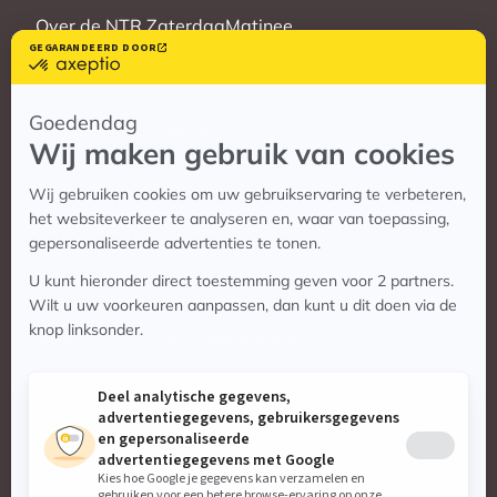
Over de NTR ZaterdagMatinee
Vrienden
Veelgestelde vragen
Contact
Contact
Vragen? Bekijk de contactpagina
Stuur ons een e-mail:
info@zaterdagmatinee.nl