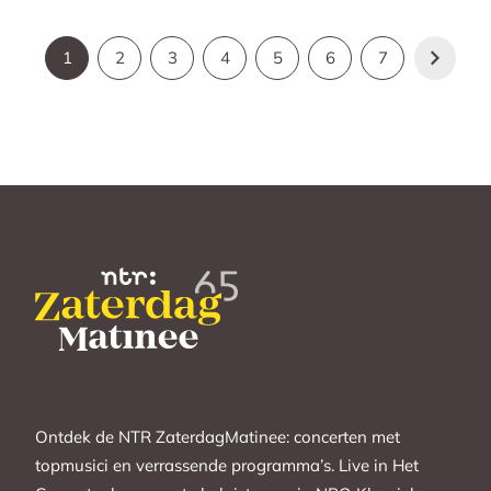
1
2
3
4
5
6
7
Ontdek de NTR ZaterdagMatinee: concerten met
topmusici en verrassende programma’s. Live in Het