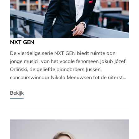
NXT GEN
De vierdelige serie NXT GEN biedt ruimte aan
jonge musici, van het vocale fenomeen Jakub Józef
Orliński, de geliefde pianobroers Jussen,
concourswinnaar Nikola Meeuwsen tot de uiterst
veelzijdige Lucie Horsch. Zij brengen gevarieerde
Bekijk
programma’s van barok tot wereldpremière.