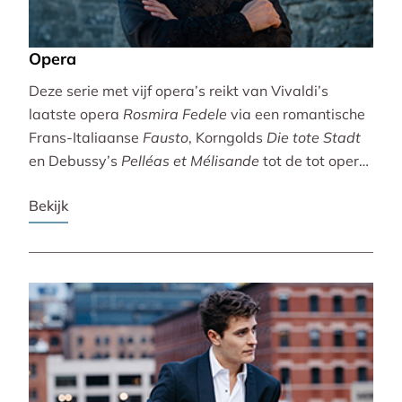
Opera
Deze serie met vijf opera’s reikt van Vivaldi’s
laatste opera
Rosmira Fedele
via een romantische
Frans-Italiaanse
Fausto
, Korngolds
Die tote Stadt
en Debussy’s
Pelléas et Mélisande
tot de tot opera
bewerkte filmklassieker
Breaking the Waves
.
Bekijk
Vivaldi wordt gebracht door de Accademia
Bizantina en Ottavio Dantone. Voor de andere
opera’s tekenen het Radio Filharmonisch Orkest en
het Groot Omroepkoor.