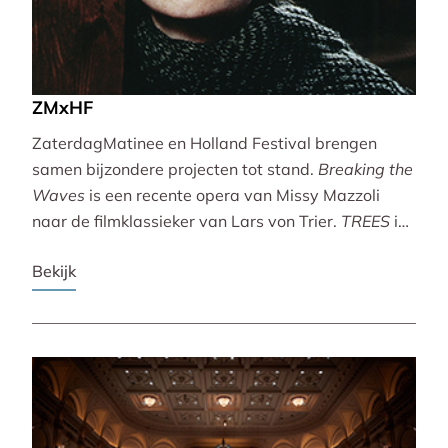
ZMxHF
ZaterdagMatinee en Holland Festival brengen
samen bijzondere projecten tot stand.
Breaking the
Waves
is een recente opera van Missy Mazzoli
naar de filmklassieker van Lars von Trier.
TREES
is
een vertoning van indrukwekkende natuurbeelden
Bekijk
met live muziek van Caroline Shaw (Pulitzer Prize &
Grammy Award).