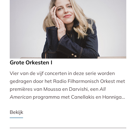
Grote Orkesten I
Vier van de vijf concerten in deze serie worden
gedragen door het Radio Filharmonisch Orkest met
premières van Moussa en Darvishi, een
All
American
programma met Canellakis en Hannigan
en tot besluit een concert vol spectaculair Zuid-
Bekijk
Amerikaans slagwerk.