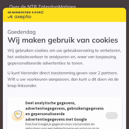
Over de NTR ZaterdagMatinee
Vrienden
Veelgestelde vragen
Contact
Contact
Vragen? Bekijk de contactpagina
Stuur ons een e-mail:
info@zaterdagmatinee.nl