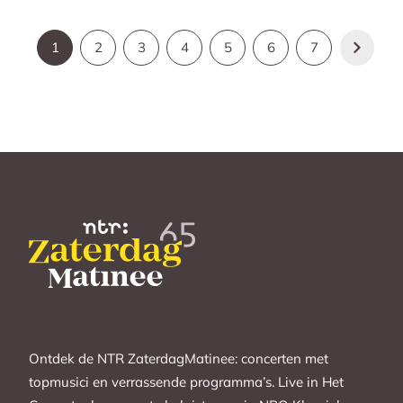
1
2
3
4
5
6
7
Ontdek de NTR ZaterdagMatinee: concerten met
topmusici en verrassende programma’s. Live in Het