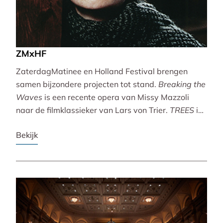
ZMxHF
ZaterdagMatinee en Holland Festival brengen
samen bijzondere projecten tot stand.
Breaking the
Waves
is een recente opera van Missy Mazzoli
naar de filmklassieker van Lars von Trier.
TREES
is
een vertoning van indrukwekkende natuurbeelden
Bekijk
met live muziek van Caroline Shaw (Pulitzer Prize &
Grammy Award).