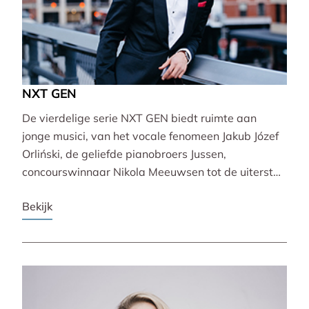
NXT GEN
De vierdelige serie NXT GEN biedt ruimte aan
jonge musici, van het vocale fenomeen Jakub Józef
Orliński, de geliefde pianobroers Jussen,
concourswinnaar Nikola Meeuwsen tot de uiterst
veelzijdige Lucie Horsch. Zij brengen gevarieerde
Bekijk
programma’s van barok tot wereldpremière.