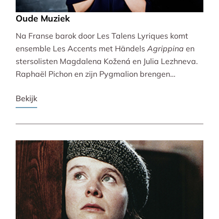
Oude Muziek
Na Franse barok door Les Talens Lyriques komt
ensemble Les Accents met Händels
Agrippina
en
stersolisten Magdalena Kožená en Julia Lezhneva.
Raphaël Pichon en zijn Pygmalion brengen
bezinning met een imaginaire vespers. De
Bekijk
Bachvereniging en blokfluitiste Lucie Horsch spelen
naast Bach ook een wereldpremière van
Wantenaar, op historische instrumenten! De serie
besluit uitbundig en veelstemmig met La Cetra en
Andrea Marcon.