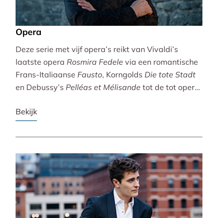
Opera
Deze serie met vijf opera’s reikt van Vivaldi’s
laatste opera
Rosmira Fedele
via een romantische
Frans-Italiaanse
Fausto
, Korngolds
Die tote Stadt
en Debussy’s
Pelléas et Mélisande
tot de tot opera
bewerkte filmklassieker
Breaking the Waves
.
Bekijk
Vivaldi wordt gebracht door de Accademia
Bizantina en Ottavio Dantone. Voor de andere
opera’s tekenen het Radio Filharmonisch Orkest en
het Groot Omroepkoor.