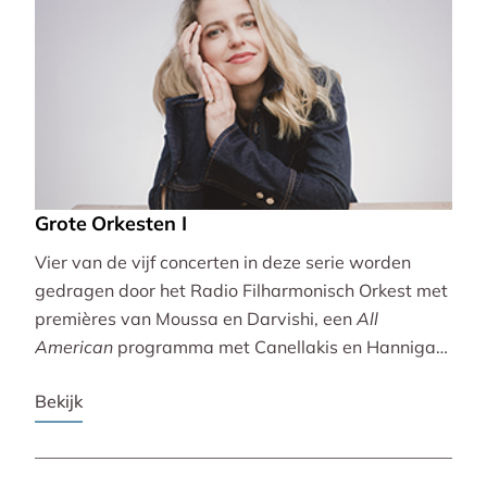
Grote Orkesten I
Vier van de vijf concerten in deze serie worden
gedragen door het Radio Filharmonisch Orkest met
premières van Moussa en Darvishi, een
All
American
programma met Canellakis en Hannigan
en tot besluit een concert vol spectaculair Zuid-
Bekijk
Amerikaans slagwerk.