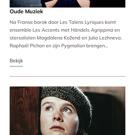
Oude Muziek
Na Franse barok door Les Talens Lyriques komt
ensemble Les Accents met Händels
Agrippina
en
stersolisten Magdalena Kožená en Julia Lezhneva.
Raphaël Pichon en zijn Pygmalion brengen
bezinning met een imaginaire vespers. De
Bekijk
Bachvereniging en blokfluitiste Lucie Horsch spelen
naast Bach ook een wereldpremière van
Wantenaar, op historische instrumenten! De serie
besluit uitbundig en veelstemmig met La Cetra en
Andrea Marcon.