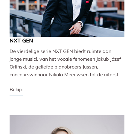
NXT GEN
De vierdelige serie NXT GEN biedt ruimte aan
jonge musici, van het vocale fenomeen Jakub Józef
Orliński, de geliefde pianobroers Jussen,
concourswinnaar Nikola Meeuwsen tot de uiterst
veelzijdige Lucie Horsch. Zij brengen gevarieerde
Bekijk
programma’s van barok tot wereldpremière.