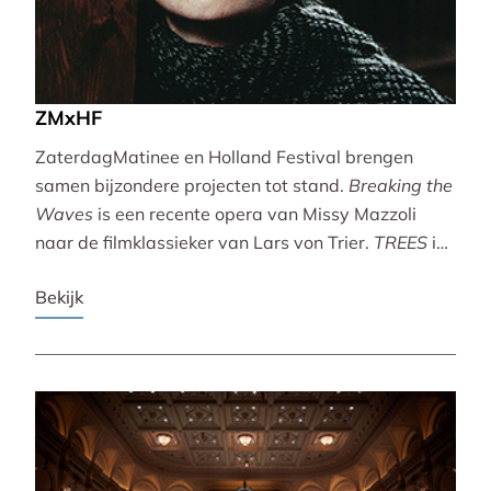
ZMxHF
ZaterdagMatinee en Holland Festival brengen
samen bijzondere projecten tot stand.
Breaking the
Waves
is een recente opera van Missy Mazzoli
naar de filmklassieker van Lars von Trier.
TREES
is
een vertoning van indrukwekkende natuurbeelden
Bekijk
met live muziek van Caroline Shaw (Pulitzer Prize &
Grammy Award).