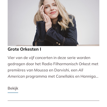
Grote Orkesten I
Vier van de vijf concerten in deze serie worden
gedragen door het Radio Filharmonisch Orkest met
premières van Moussa en Darvishi, een
All
American
programma met Canellakis en Hannigan
en tot besluit een concert vol spectaculair Zuid-
Bekijk
Amerikaans slagwerk.