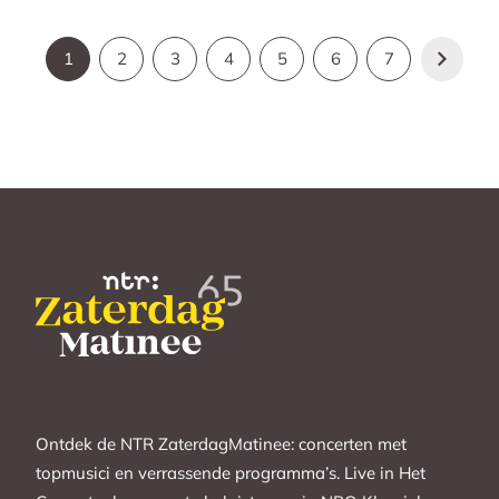
1
2
3
4
5
6
7
Ontdek de NTR ZaterdagMatinee: concerten met
topmusici en verrassende programma’s. Live in Het