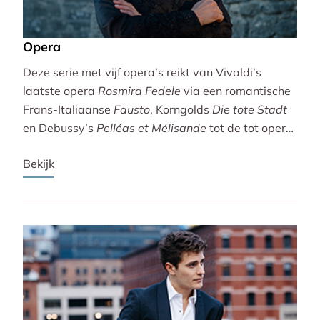
Opera
Deze serie met vijf opera’s reikt van Vivaldi’s
laatste opera
Rosmira Fedele
via een romantische
Frans-Italiaanse
Fausto
, Korngolds
Die tote Stadt
en Debussy’s
Pelléas et Mélisande
tot de tot opera
bewerkte filmklassieker
Breaking the Waves
.
Bekijk
Vivaldi wordt gebracht door de Accademia
Bizantina en Ottavio Dantone. Voor de andere
opera’s tekenen het Radio Filharmonisch Orkest en
het Groot Omroepkoor.