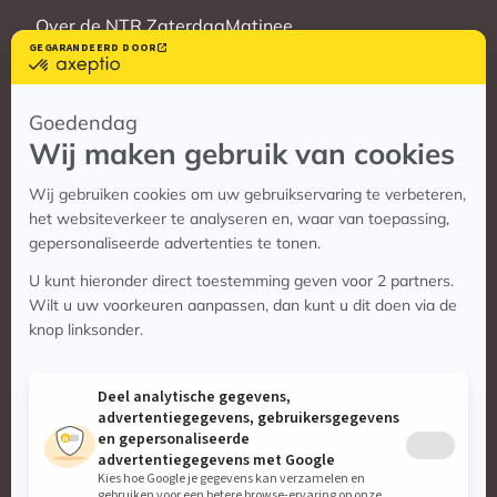
Over de NTR ZaterdagMatinee
Vrienden
Veelgestelde vragen
Contact
Contact
Vragen? Bekijk de contactpagina
Stuur ons een e-mail:
info@zaterdagmatinee.nl