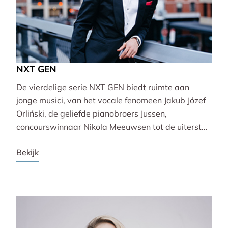
NXT GEN
De vierdelige serie NXT GEN biedt ruimte aan
jonge musici, van het vocale fenomeen Jakub Józef
Orliński, de geliefde pianobroers Jussen,
concourswinnaar Nikola Meeuwsen tot de uiterst
veelzijdige Lucie Horsch. Zij brengen gevarieerde
Bekijk
programma’s van barok tot wereldpremière.