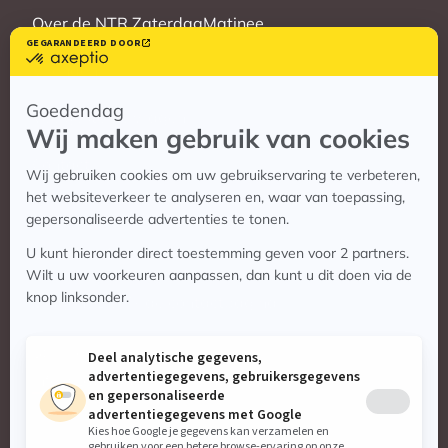
Over de NTR ZaterdagMatinee
Vrienden
Veelgestelde vragen
Contact
Contact
Vragen? Bekijk de contactpagina
Stuur ons een e-mail:
info@zaterdagmatinee.nl