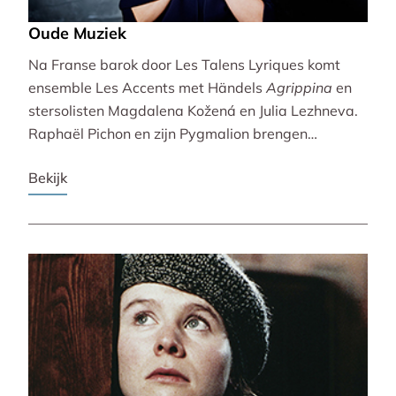
Oude Muziek
Na Franse barok door Les Talens Lyriques komt
ensemble Les Accents met Händels
Agrippina
en
stersolisten Magdalena Kožená en Julia Lezhneva.
Raphaël Pichon en zijn Pygmalion brengen
bezinning met een imaginaire vespers. De
Bekijk
Bachvereniging en blokfluitiste Lucie Horsch spelen
naast Bach ook een wereldpremière van
Wantenaar, op historische instrumenten! De serie
besluit uitbundig en veelstemmig met La Cetra en
Andrea Marcon.