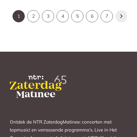
1
2
3
4
5
6
7
Ontdek de NTR ZaterdagMatinee: concerten met
topmusici en verrassende programma’s. Live in Het