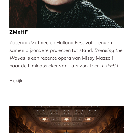
ZMxHF
ZaterdagMatinee en Holland Festival brengen
samen bijzondere projecten tot stand.
Breaking the
Waves
is een recente opera van Missy Mazzoli
naar de filmklassieker van Lars von Trier.
TREES
is
een vertoning van indrukwekkende natuurbeelden
Bekijk
met live muziek van Caroline Shaw (Pulitzer Prize &
Grammy Award).