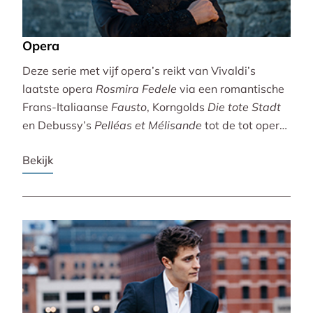
Opera
Deze serie met vijf opera’s reikt van Vivaldi’s
laatste opera
Rosmira Fedele
via een romantische
Frans-Italiaanse
Fausto
, Korngolds
Die tote Stadt
en Debussy’s
Pelléas et Mélisande
tot de tot opera
bewerkte filmklassieker
Breaking the Waves
.
Bekijk
Vivaldi wordt gebracht door de Accademia
Bizantina en Ottavio Dantone. Voor de andere
opera’s tekenen het Radio Filharmonisch Orkest en
het Groot Omroepkoor.