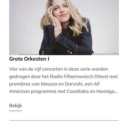
Grote Orkesten I
Vier van de vijf concerten in deze serie worden
gedragen door het Radio Filharmonisch Orkest met
premières van Moussa en Darvishi, een
All
American
programma met Canellakis en Hannigan
en tot besluit een concert vol spectaculair Zuid-
Bekijk
Amerikaans slagwerk.