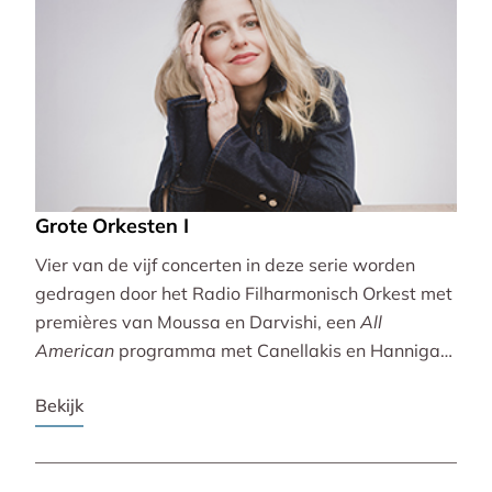
Grote Orkesten I
Vier van de vijf concerten in deze serie worden
gedragen door het Radio Filharmonisch Orkest met
premières van Moussa en Darvishi, een
All
American
programma met Canellakis en Hannigan
en tot besluit een concert vol spectaculair Zuid-
Bekijk
Amerikaans slagwerk.