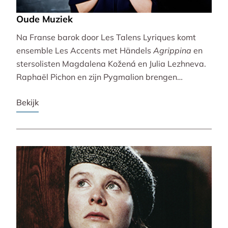
Oude Muziek
Na Franse barok door Les Talens Lyriques komt
ensemble Les Accents met Händels
Agrippina
en
stersolisten Magdalena Kožená en Julia Lezhneva.
Raphaël Pichon en zijn Pygmalion brengen
bezinning met een imaginaire vespers. De
Bekijk
Bachvereniging en blokfluitiste Lucie Horsch spelen
naast Bach ook een wereldpremière van
Wantenaar, op historische instrumenten! De serie
besluit uitbundig en veelstemmig met La Cetra en
Andrea Marcon.