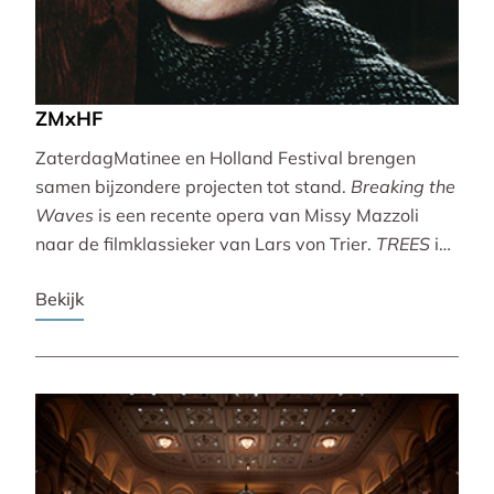
ZMxHF
ZaterdagMatinee en Holland Festival brengen
samen bijzondere projecten tot stand.
Breaking the
Waves
is een recente opera van Missy Mazzoli
naar de filmklassieker van Lars von Trier.
TREES
is
een vertoning van indrukwekkende natuurbeelden
Bekijk
met live muziek van Caroline Shaw (Pulitzer Prize &
Grammy Award).