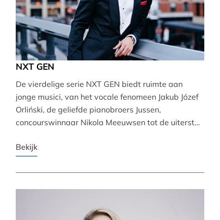
NXT GEN
De vierdelige serie NXT GEN biedt ruimte aan
jonge musici, van het vocale fenomeen Jakub Józef
Orliński, de geliefde pianobroers Jussen,
concourswinnaar Nikola Meeuwsen tot de uiterst
veelzijdige Lucie Horsch. Zij brengen gevarieerde
Bekijk
programma’s van barok tot wereldpremière.