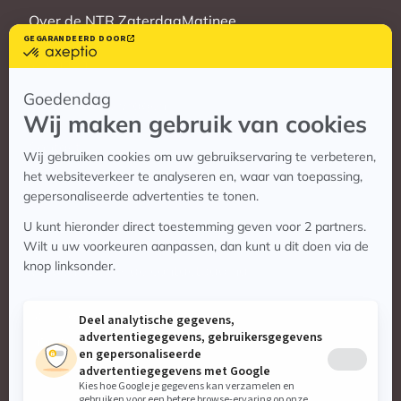
Over de NTR ZaterdagMatinee
Vrienden
Veelgestelde vragen
Contact
Contact
Vragen? Bekijk de contactpagina
Stuur ons een e-mail:
info@zaterdagmatinee.nl