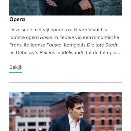
Opera
Deze serie met vijf opera’s reikt van Vivaldi’s
laatste opera
Rosmira Fedele
via een romantische
Frans-Italiaanse
Fausto
, Korngolds
Die tote Stadt
en Debussy’s
Pelléas et Mélisande
tot de tot opera
bewerkte filmklassieker
Breaking the Waves
.
Bekijk
Vivaldi wordt gebracht door de Accademia
Bizantina en Ottavio Dantone. Voor de andere
opera’s tekenen het Radio Filharmonisch Orkest en
het Groot Omroepkoor.