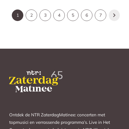
1
2
3
4
5
6
7
Ontdek de NTR ZaterdagMatinee: concerten met
topmusici en verrassende programma’s. Live in Het