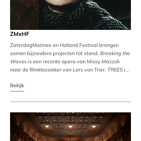
ZMxHF
ZaterdagMatinee en Holland Festival brengen
samen bijzondere projecten tot stand.
Breaking the
Waves
is een recente opera van Missy Mazzoli
naar de filmklassieker van Lars von Trier.
TREES
is
een vertoning van indrukwekkende natuurbeelden
Bekijk
met live muziek van Caroline Shaw (Pulitzer Prize &
Grammy Award).