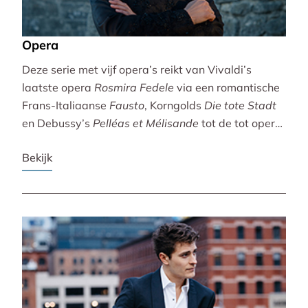
Opera
Deze serie met vijf opera’s reikt van Vivaldi’s
laatste opera
Rosmira Fedele
via een romantische
Frans-Italiaanse
Fausto
, Korngolds
Die tote Stadt
en Debussy’s
Pelléas et Mélisande
tot de tot opera
bewerkte filmklassieker
Breaking the Waves
.
Bekijk
Vivaldi wordt gebracht door de Accademia
Bizantina en Ottavio Dantone. Voor de andere
opera’s tekenen het Radio Filharmonisch Orkest en
het Groot Omroepkoor.