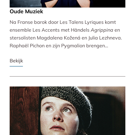
Oude Muziek
Na Franse barok door Les Talens Lyriques komt
ensemble Les Accents met Händels
Agrippina
en
stersolisten Magdalena Kožená en Julia Lezhneva.
Raphaël Pichon en zijn Pygmalion brengen
bezinning met een imaginaire vespers. De
Bekijk
Bachvereniging en blokfluitiste Lucie Horsch spelen
naast Bach ook een wereldpremière van
Wantenaar, op historische instrumenten! De serie
besluit uitbundig en veelstemmig met La Cetra en
Andrea Marcon.