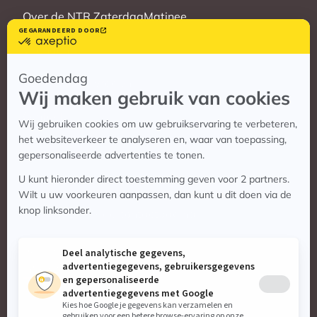
Over de NTR ZaterdagMatinee
Vrienden
Veelgestelde vragen
Contact
Contact
Vragen? Bekijk de contactpagina
Stuur ons een e-mail:
info@zaterdagmatinee.nl