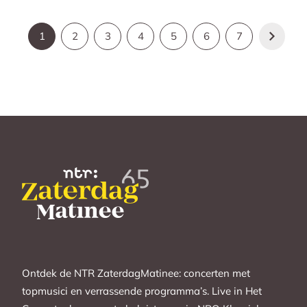
1
2
3
4
5
6
7
Ontdek de NTR ZaterdagMatinee: concerten met
topmusici en verrassende programma’s. Live in Het