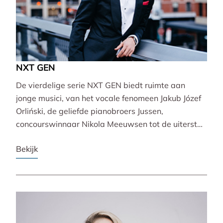
NXT GEN
De vierdelige serie NXT GEN biedt ruimte aan
jonge musici, van het vocale fenomeen Jakub Józef
Orliński, de geliefde pianobroers Jussen,
concourswinnaar Nikola Meeuwsen tot de uiterst
veelzijdige Lucie Horsch. Zij brengen gevarieerde
Bekijk
programma’s van barok tot wereldpremière.