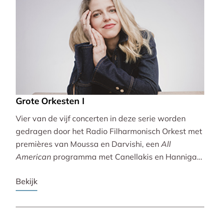
Grote Orkesten I
Vier van de vijf concerten in deze serie worden
gedragen door het Radio Filharmonisch Orkest met
premières van Moussa en Darvishi, een
All
American
programma met Canellakis en Hannigan
en tot besluit een concert vol spectaculair Zuid-
Bekijk
Amerikaans slagwerk.