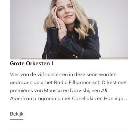
Grote Orkesten I
Vier van de vijf concerten in deze serie worden
gedragen door het Radio Filharmonisch Orkest met
premières van Moussa en Darvishi, een
All
American
programma met Canellakis en Hannigan
en tot besluit een concert vol spectaculair Zuid-
Bekijk
Amerikaans slagwerk.