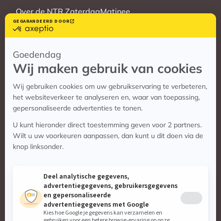
Over de NTR ZaterdagMatinee
Vrienden
Veelgestelde vragen
Contact
Contact
Vragen? Bekijk de contactpagina
Stuur ons een e-mail:
info@zaterdagmatinee.nl