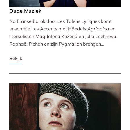
Oude Muziek
Na Franse barok door Les Talens Lyriques komt
ensemble Les Accents met Händels
Agrippina
en
stersolisten Magdalena Kožená en Julia Lezhneva.
Raphaël Pichon en zijn Pygmalion brengen
bezinning met een imaginaire vespers. De
Bekijk
Bachvereniging en blokfluitiste Lucie Horsch spelen
naast Bach ook een wereldpremière van
Wantenaar, op historische instrumenten! De serie
besluit uitbundig en veelstemmig met La Cetra en
Andrea Marcon.