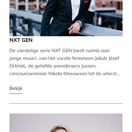
NXT GEN
De vierdelige serie NXT GEN biedt ruimte aan
jonge musici, van het vocale fenomeen Jakub Józef
Orliński, de geliefde pianobroers Jussen,
concourswinnaar Nikola Meeuwsen tot de uiterst
veelzijdige Lucie Horsch. Zij brengen gevarieerde
Bekijk
programma’s van barok tot wereldpremière.