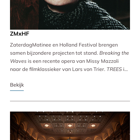
ZMxHF
ZaterdagMatinee en Holland Festival brengen
samen bijzondere projecten tot stand.
Breaking the
Waves
is een recente opera van Missy Mazzoli
naar de filmklassieker van Lars von Trier.
TREES
is
een vertoning van indrukwekkende natuurbeelden
Bekijk
met live muziek van Caroline Shaw (Pulitzer Prize &
Grammy Award).