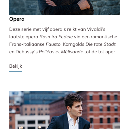
Opera
Deze serie met vijf opera’s reikt van Vivaldi’s
laatste opera
Rosmira Fedele
via een romantische
Frans-Italiaanse
Fausto
, Korngolds
Die tote Stadt
en Debussy’s
Pelléas et Mélisande
tot de tot opera
bewerkte filmklassieker
Breaking the Waves
.
Bekijk
Vivaldi wordt gebracht door de Accademia
Bizantina en Ottavio Dantone. Voor de andere
opera’s tekenen het Radio Filharmonisch Orkest en
het Groot Omroepkoor.