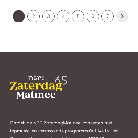
1
2
3
4
5
6
7
Ontdek de NTR ZaterdagMatinee: concerten met
topmusici en verrassende programma’s. Live in Het