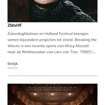
ZMxHF
ZaterdagMatinee en Holland Festival brengen
samen bijzondere projecten tot stand.
Breaking the
Waves
is een recente opera van Missy Mazzoli
naar de filmklassieker van Lars von Trier.
TREES
is
een vertoning van indrukwekkende natuurbeelden
Bekijk
met live muziek van Caroline Shaw (Pulitzer Prize &
Grammy Award).