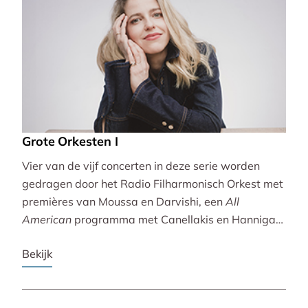
Grote Orkesten I
Vier van de vijf concerten in deze serie worden
gedragen door het Radio Filharmonisch Orkest met
premières van Moussa en Darvishi, een
All
American
programma met Canellakis en Hannigan
en tot besluit een concert vol spectaculair Zuid-
Bekijk
Amerikaans slagwerk.