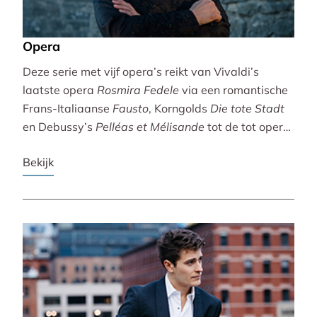
Opera
Deze serie met vijf opera’s reikt van Vivaldi’s
laatste opera
Rosmira Fedele
via een romantische
Frans-Italiaanse
Fausto
, Korngolds
Die tote Stadt
en Debussy’s
Pelléas et Mélisande
tot de tot opera
bewerkte filmklassieker
Breaking the Waves
.
Bekijk
Vivaldi wordt gebracht door de Accademia
Bizantina en Ottavio Dantone. Voor de andere
opera’s tekenen het Radio Filharmonisch Orkest en
het Groot Omroepkoor.