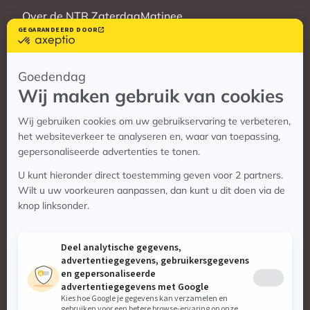
Over de NTR ZaterdagMatinee
Vrienden
Veelgestelde vragen
Contact
Contact
Vragen? Bekijk de contactpagina
Stuur ons een e-mail:
info@zaterdagmatinee.nl