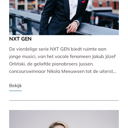
NXT GEN
De vierdelige serie NXT GEN biedt ruimte aan
jonge musici, van het vocale fenomeen Jakub Józef
Orliński, de geliefde pianobroers Jussen,
concourswinnaar Nikola Meeuwsen tot de uiterst
veelzijdige Lucie Horsch. Zij brengen gevarieerde
Bekijk
programma’s van barok tot wereldpremière.