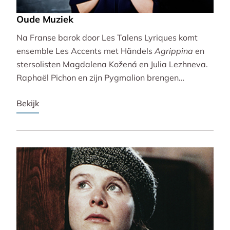
Oude Muziek
Na Franse barok door Les Talens Lyriques komt
ensemble Les Accents met Händels
Agrippina
en
stersolisten Magdalena Kožená en Julia Lezhneva.
Raphaël Pichon en zijn Pygmalion brengen
bezinning met een imaginaire vespers. De
Bekijk
Bachvereniging en blokfluitiste Lucie Horsch spelen
naast Bach ook een wereldpremière van
Wantenaar, op historische instrumenten! De serie
besluit uitbundig en veelstemmig met La Cetra en
Andrea Marcon.