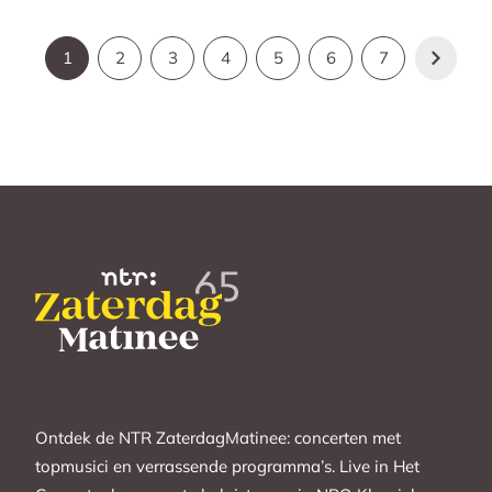
1
2
3
4
5
6
7
Ontdek de NTR ZaterdagMatinee: concerten met
topmusici en verrassende programma’s. Live in Het