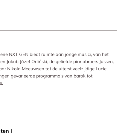
serie NXT GEN biedt ruimte aan jonge musici, van het
n Jakub Józef Orliński, de geliefde pianobroers Jussen,
r Nikola Meeuwsen tot de uiterst veelzijdige Lucie
rengen gevarieerde programma’s van barok tot
e.
ten I