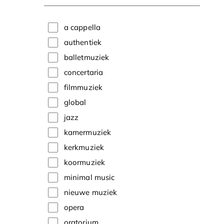
a cappella
authentiek
balletmuziek
concertaria
filmmuziek
global
jazz
kamermuziek
kerkmuziek
koormuziek
minimal music
nieuwe muziek
opera
oratorium