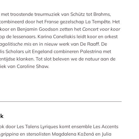
 met troostende treurmuziek van Schütz tot Brahms,
combineerd door het Franse gezelschap La Tempête. Het
koor en Benjamin Goodson zetten het
Concert voor koor
op de lessenaars. Karina Canellakis leidt koor en orkest
agolitische mis
en in nieuw werk van De Raaff. De
lis Scholars uit Engeland combineren Palestrina met
entijdse klanken. Tot slot beleven we de natuur aan de
ek van Caroline Shaw.
ek
ok door Les Talens Lyriques komt ensemble Les Accents
grippina
en stersolisten Magdalena Kožená en Julia