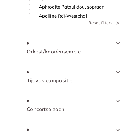
Aphrodite Patoulidou, sopraan
Apolline Raï-Westphal
Reset filters
Apolline Raï-Westphal, sopraan
Arnold Bezuyen
Arnold Bezuyen, tenor
Orkest/koor/ensemble
Arnout Lems
Arnout Lems, bas
Arooj Aftab
Arooj Aftab, zang
Tijdvak compositie
Arthur & Lucas Jussen
Arthur & Lucas Jussen, piano
Attilio Glaser, tenor
Concertseizoen
Aylin Sezer
Aylin Sezer, sopraan
Barbara Hannigan