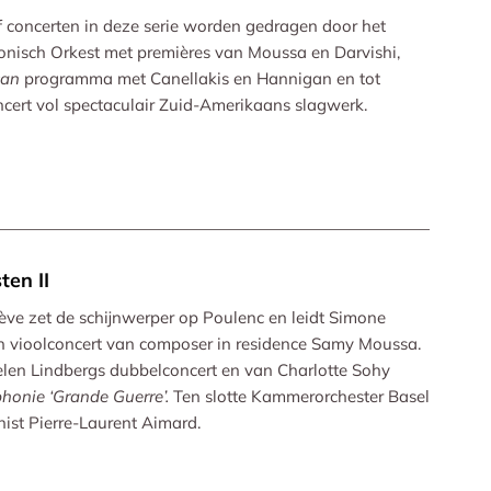
jf concerten in deze serie worden gedragen door het
onisch Orkest met premières van Moussa en Darvishi,
can
programma met Canellakis en Hannigan en tot
ncert vol spectaculair Zuid-Amerikaans slagwerk.
ten II
ve zet de schijnwerper op Poulenc en leidt Simone
 vioolconcert van composer in residence Samy Moussa.
elen Lindbergs dubbelconcert en van Charlotte Sohy
honie ‘Grande Guerre’.
Ten slotte Kammerorchester Basel
ist Pierre-Laurent Aimard.