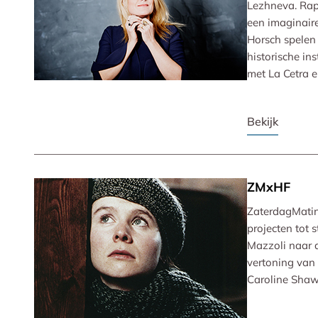
Lezhneva. Rap
een imaginaire
Horsch spelen
historische in
met La Cetra 
Bekijk
ZMxHF
ZaterdagMatin
projecten tot 
Mazzoli naar d
vertoning van
Caroline Shaw