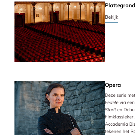
Plattegron
Bekijk
Opera
Deze serie met 
Fedele
via een
Stadt
en Debu
filmklassieker
Accademia Biz
tekenen het R