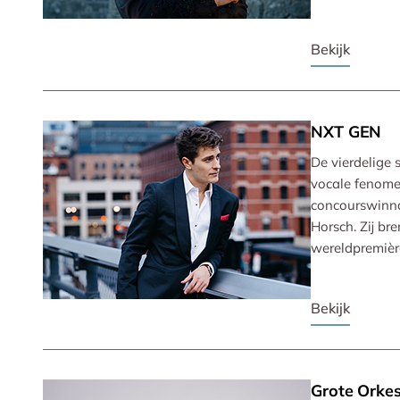
Bekijk
NXT GEN
De vierdelige 
vocale fenomee
concourswinnaa
Horsch. Zij b
wereldpremièr
Bekijk
Grote Orkes