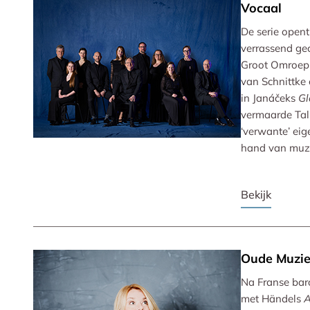
Vocaal
De serie opent
verrassend ge
Groot Omroep
van Schnittke 
in Janáčeks
Gl
vermaarde Tal
‘verwante’ eig
hand van muzi
Bekijk
Oude Muzi
Na Franse bar
met Händels
A