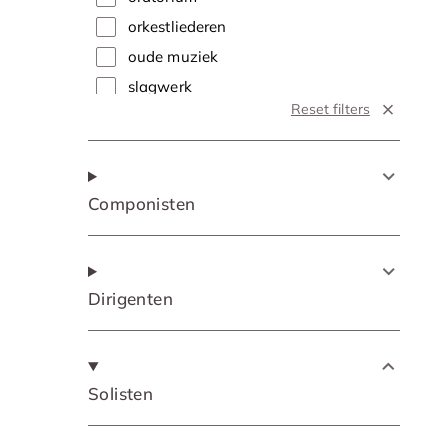
orkestliederen
oude muziek
slagwerk
Reset filters
soloconcert
symfonie
traditional
Componisten
vocaal
Dirigenten
Solisten