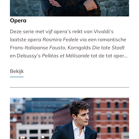
Opera
Deze serie met vijf opera’s reikt van Vivaldi’s
laatste opera
Rosmira Fedele
via een romantische
Frans-Italiaanse
Fausto
, Korngolds
Die tote Stadt
en Debussy’s
Pelléas et Mélisande
tot de tot opera
bewerkte filmklassieker
Breaking the Waves
.
Bekijk
Vivaldi wordt gebracht door de Accademia
Bizantina en Ottavio Dantone. Voor de andere
opera’s tekenen het Radio Filharmonisch Orkest en
het Groot Omroepkoor.