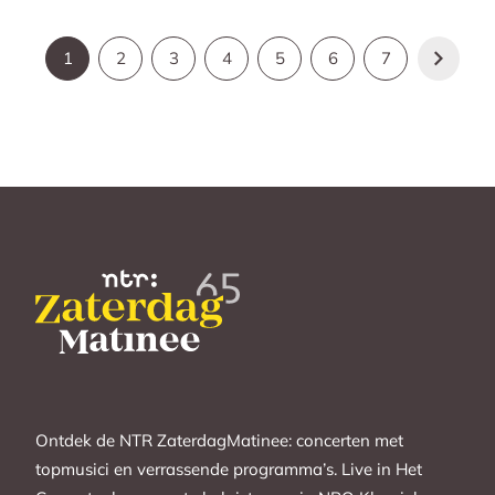
1
2
3
4
5
6
7
Ontdek de NTR ZaterdagMatinee: concerten met
topmusici en verrassende programma’s. Live in Het