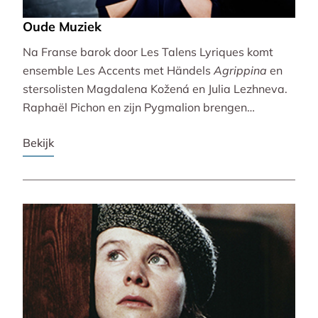
Oude Muziek
Na Franse barok door Les Talens Lyriques komt
ensemble Les Accents met Händels
Agrippina
en
stersolisten Magdalena Kožená en Julia Lezhneva.
Raphaël Pichon en zijn Pygmalion brengen
bezinning met een imaginaire vespers. De
Bekijk
Bachvereniging en blokfluitiste Lucie Horsch spelen
naast Bach ook een wereldpremière van
Wantenaar, op historische instrumenten! De serie
besluit uitbundig en veelstemmig met La Cetra en
Andrea Marcon.