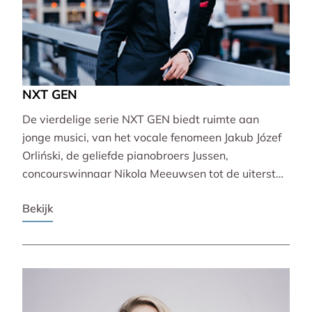
NXT GEN
De vierdelige serie NXT GEN biedt ruimte aan
jonge musici, van het vocale fenomeen Jakub Józef
Orliński, de geliefde pianobroers Jussen,
concourswinnaar Nikola Meeuwsen tot de uiterst
veelzijdige Lucie Horsch. Zij brengen gevarieerde
Bekijk
programma’s van barok tot wereldpremière.