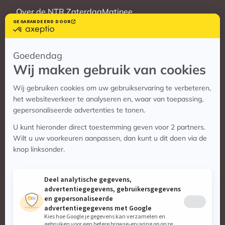
Over de NTR ZaterdagMatinee
Vrienden
Veelgestelde vragen
Contact
Contact
Vragen? Bekijk de contactpagina
Stuur ons een e-mail:
info@zaterdagmatinee.nl