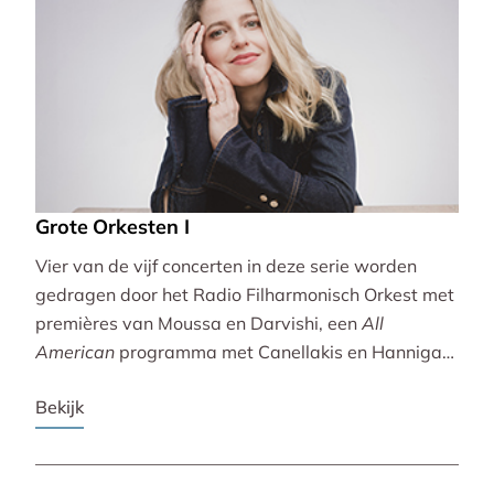
Grote Orkesten I
Vier van de vijf concerten in deze serie worden
gedragen door het Radio Filharmonisch Orkest met
premières van Moussa en Darvishi, een
All
American
programma met Canellakis en Hannigan
en tot besluit een concert vol spectaculair Zuid-
Bekijk
Amerikaans slagwerk.