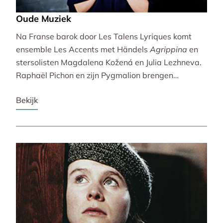
Oude Muziek
Na Franse barok door Les Talens Lyriques komt
ensemble Les Accents met Händels
Agrippina
en
stersolisten Magdalena Kožená en Julia Lezhneva.
Raphaël Pichon en zijn Pygmalion brengen
bezinning met een imaginaire vespers. De
Bekijk
Bachvereniging en blokfluitiste Lucie Horsch spelen
naast Bach ook een wereldpremière van
Wantenaar, op historische instrumenten! De serie
besluit uitbundig en veelstemmig met La Cetra en
Andrea Marcon.