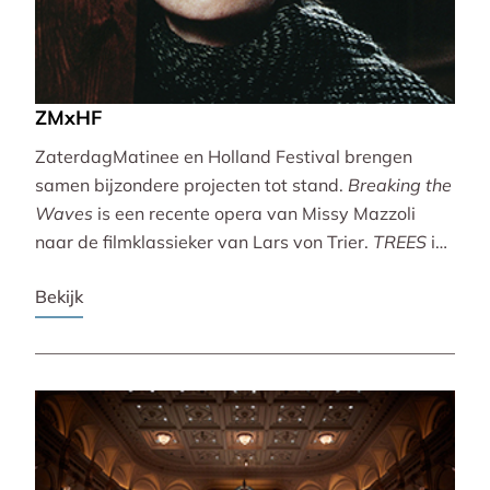
ZMxHF
ZaterdagMatinee en Holland Festival brengen
samen bijzondere projecten tot stand.
Breaking the
Waves
is een recente opera van Missy Mazzoli
naar de filmklassieker van Lars von Trier.
TREES
is
een vertoning van indrukwekkende natuurbeelden
Bekijk
met live muziek van Caroline Shaw (Pulitzer Prize &
Grammy Award).