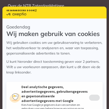
Over de NTR ZaterdagMatinee
Vrienden
Veelgestelde vragen
Contact
Contact
Vragen? Bekijk de contactpagina
Stuur ons een e-mail:
info@zaterdagmatinee.nl