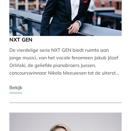
NXT GEN
De vierdelige serie NXT GEN biedt ruimte aan
jonge musici, van het vocale fenomeen Jakub Józef
Orliński, de geliefde pianobroers Jussen,
concourswinnaar Nikola Meeuwsen tot de uiterst
veelzijdige Lucie Horsch. Zij brengen gevarieerde
Bekijk
programma’s van barok tot wereldpremière.