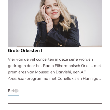
Grote Orkesten I
Vier van de vijf concerten in deze serie worden
gedragen door het Radio Filharmonisch Orkest met
premières van Moussa en Darvishi, een
All
American
programma met Canellakis en Hannigan
en tot besluit een concert vol spectaculair Zuid-
Bekijk
Amerikaans slagwerk.