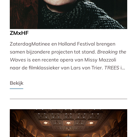
ZMxHF
ZaterdagMatinee en Holland Festival brengen
samen bijzondere projecten tot stand.
Breaking the
Waves
is een recente opera van Missy Mazzoli
naar de filmklassieker van Lars von Trier.
TREES
is
een vertoning van indrukwekkende natuurbeelden
Bekijk
met live muziek van Caroline Shaw (Pulitzer Prize &
Grammy Award).