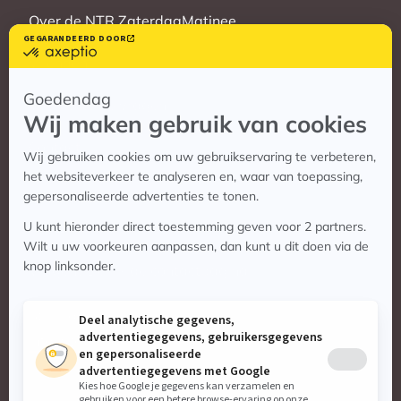
Over de NTR ZaterdagMatinee
Vrienden
Veelgestelde vragen
Contact
Contact
Vragen? Bekijk de contactpagina
Stuur ons een e-mail:
info@zaterdagmatinee.nl