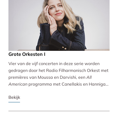
Grote Orkesten I
Vier van de vijf concerten in deze serie worden
gedragen door het Radio Filharmonisch Orkest met
premières van Moussa en Darvishi, een
All
American
programma met Canellakis en Hannigan
en tot besluit een concert vol spectaculair Zuid-
Bekijk
Amerikaans slagwerk.