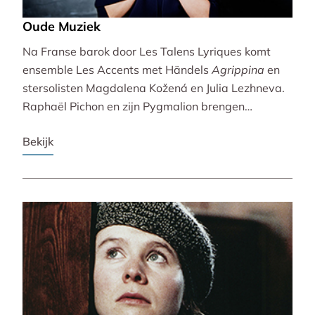
Oude Muziek
Na Franse barok door Les Talens Lyriques komt
ensemble Les Accents met Händels
Agrippina
en
stersolisten Magdalena Kožená en Julia Lezhneva.
Raphaël Pichon en zijn Pygmalion brengen
bezinning met een imaginaire vespers. De
Bekijk
Bachvereniging en blokfluitiste Lucie Horsch spelen
naast Bach ook een wereldpremière van
Wantenaar, op historische instrumenten! De serie
besluit uitbundig en veelstemmig met La Cetra en
Andrea Marcon.