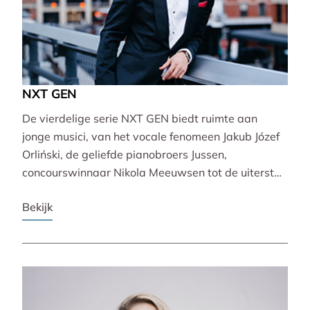
NXT GEN
De vierdelige serie NXT GEN biedt ruimte aan
jonge musici, van het vocale fenomeen Jakub Józef
Orliński, de geliefde pianobroers Jussen,
concourswinnaar Nikola Meeuwsen tot de uiterst
veelzijdige Lucie Horsch. Zij brengen gevarieerde
Bekijk
programma’s van barok tot wereldpremière.