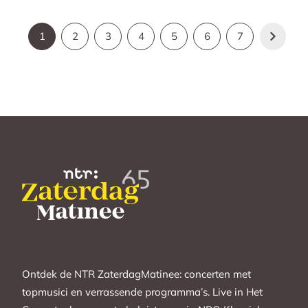
1
2
3
4
5
6
7
Ontdek de NTR ZaterdagMatinee: concerten met
topmusici en verrassende programma’s. Live in Het