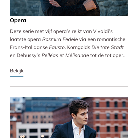
Opera
Deze serie met vijf opera’s reikt van Vivaldi’s
laatste opera
Rosmira Fedele
via een romantische
Frans-Italiaanse
Fausto
, Korngolds
Die tote Stadt
en Debussy’s
Pelléas et Mélisande
tot de tot opera
bewerkte filmklassieker
Breaking the Waves
.
Bekijk
Vivaldi wordt gebracht door de Accademia
Bizantina en Ottavio Dantone. Voor de andere
opera’s tekenen het Radio Filharmonisch Orkest en
het Groot Omroepkoor.