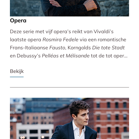
Opera
Deze serie met vijf opera’s reikt van Vivaldi’s
laatste opera
Rosmira Fedele
via een romantische
Frans-Italiaanse
Fausto
, Korngolds
Die tote Stadt
en Debussy’s
Pelléas et Mélisande
tot de tot opera
bewerkte filmklassieker
Breaking the Waves
.
Bekijk
Vivaldi wordt gebracht door de Accademia
Bizantina en Ottavio Dantone. Voor de andere
opera’s tekenen het Radio Filharmonisch Orkest en
het Groot Omroepkoor.