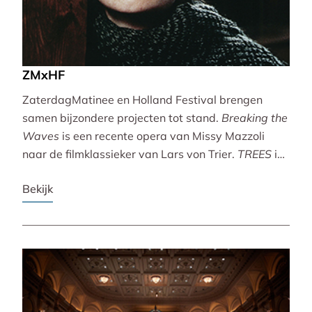
ZMxHF
ZaterdagMatinee en Holland Festival brengen
samen bijzondere projecten tot stand.
Breaking the
Waves
is een recente opera van Missy Mazzoli
naar de filmklassieker van Lars von Trier.
TREES
is
een vertoning van indrukwekkende natuurbeelden
Bekijk
met live muziek van Caroline Shaw (Pulitzer Prize &
Grammy Award).