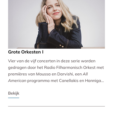
Grote Orkesten I
Vier van de vijf concerten in deze serie worden
gedragen door het Radio Filharmonisch Orkest met
premières van Moussa en Darvishi, een
All
American
programma met Canellakis en Hannigan
en tot besluit een concert vol spectaculair Zuid-
Bekijk
Amerikaans slagwerk.