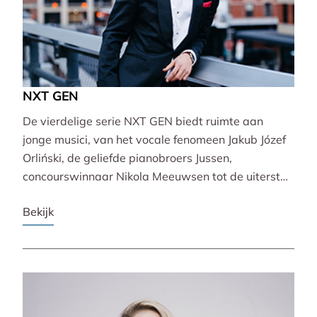
NXT GEN
De vierdelige serie NXT GEN biedt ruimte aan
jonge musici, van het vocale fenomeen Jakub Józef
Orliński, de geliefde pianobroers Jussen,
concourswinnaar Nikola Meeuwsen tot de uiterst
veelzijdige Lucie Horsch. Zij brengen gevarieerde
Bekijk
programma’s van barok tot wereldpremière.