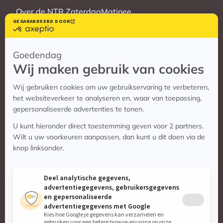
Over de NTR ZaterdagMatinee
Vrienden
Veelgestelde vragen
Contact
Contact
Vragen? Bekijk de contactpagina
Stuur ons een e-mail:
info@zaterdagmatinee.nl