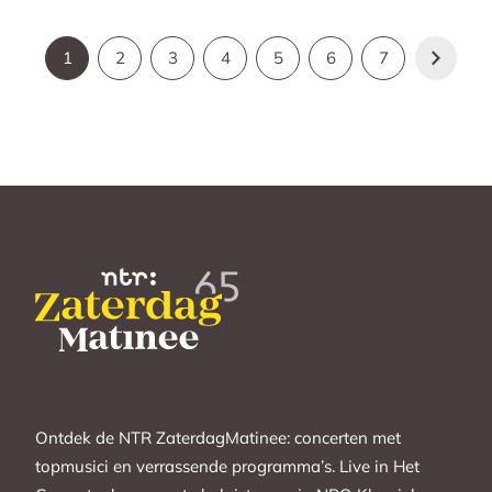
1
2
3
4
5
6
7
Ontdek de NTR ZaterdagMatinee: concerten met
topmusici en verrassende programma’s. Live in Het