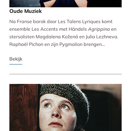
Oude Muziek
Na Franse barok door Les Talens Lyriques komt
ensemble Les Accents met Händels
Agrippina
en
stersolisten Magdalena Kožená en Julia Lezhneva.
Raphaël Pichon en zijn Pygmalion brengen
bezinning met een imaginaire vespers. De
Bekijk
Bachvereniging en blokfluitiste Lucie Horsch spelen
naast Bach ook een wereldpremière van
Wantenaar, op historische instrumenten! De serie
besluit uitbundig en veelstemmig met La Cetra en
Andrea Marcon.