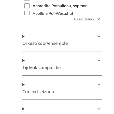
Aphrodite Patoulidou, sopraan
Apolline Raï-Westphal
Reset filters
Apolline Raï-Westphal, sopraan
Arnold Bezuyen
Arnold Bezuyen, tenor
Orkest/koor/ensemble
Arnout Lems
Arnout Lems, bas
Arooj Aftab
Arooj Aftab, zang
Tijdvak compositie
Arthur & Lucas Jussen
Arthur & Lucas Jussen, piano
Attilio Glaser, tenor
Concertseizoen
Aylin Sezer
Aylin Sezer, sopraan
Barbara Hannigan