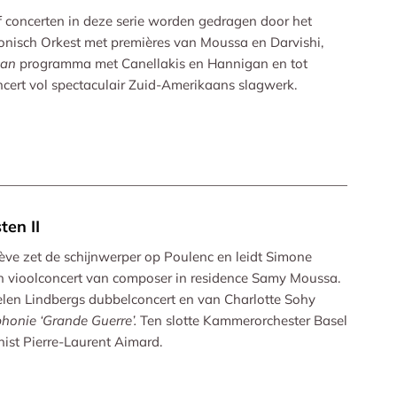
jf concerten in deze serie worden gedragen door het
onisch Orkest met premières van Moussa en Darvishi,
can
programma met Canellakis en Hannigan en tot
ncert vol spectaculair Zuid-Amerikaans slagwerk.
ten II
ve zet de schijnwerper op Poulenc en leidt Simone
 vioolconcert van composer in residence Samy Moussa.
elen Lindbergs dubbelconcert en van Charlotte Sohy
honie ‘Grande Guerre’.
Ten slotte Kammerorchester Basel
ist Pierre-Laurent Aimard.