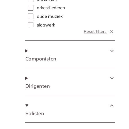
orkestliederen
oude muziek
slagwerk
Reset filters
soloconcert
symfonie
traditional
Componisten
vocaal
Dirigenten
Solisten