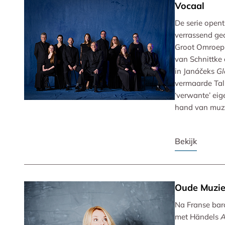
Vocaal
De serie opent
verrassend ge
Groot Omroep
van Schnittke 
in Janáčeks
Gl
vermaarde Tal
‘verwante’ eig
hand van muzi
Bekijk
Oude Muzi
Na Franse bar
met Händels
A