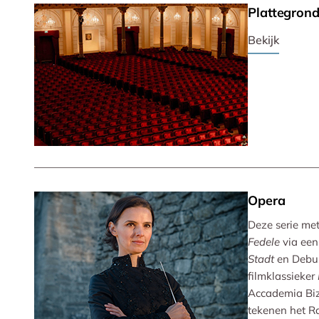
Plattegron
Bekijk
Opera
Deze serie met 
Fedele
via een
Stadt
en Debu
filmklassieker
Accademia Biz
tekenen het R