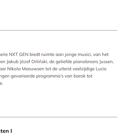
serie NXT GEN biedt ruimte aan jonge musici, van het
n Jakub Józef Orliński, de geliefde pianobroers Jussen,
r Nikola Meeuwsen tot de uiterst veelzijdige Lucie
rengen gevarieerde programma’s van barok tot
e.
ten I