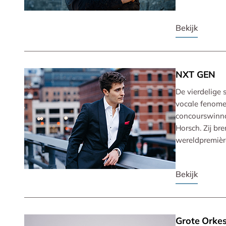
Bekijk
NXT GEN
De vierdelige 
vocale fenomee
concourswinnaa
Horsch. Zij b
wereldpremièr
Bekijk
Grote Orkes