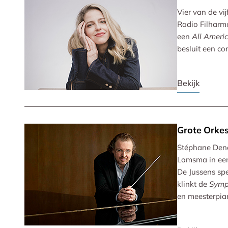
Vier van de vi
Radio Filharm
een
All Ameri
besluit een co
Bekijk
Grote Orkes
Stéphane Denè
Lamsma in een
De Jussens sp
klinkt de
Symp
en meesterpian