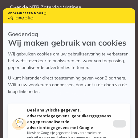
Over de NTR ZaterdagMatinee
Vrienden
Veelgestelde vragen
Contact
Contact
Vragen? Bekijk de contactpagina
Stuur ons een e-mail:
info@zaterdagmatinee.nl