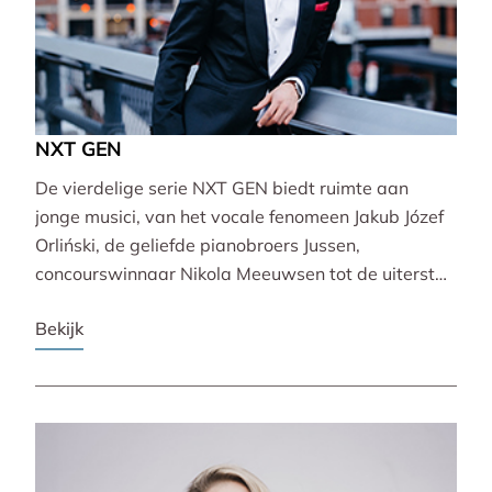
NXT GEN
De vierdelige serie NXT GEN biedt ruimte aan
jonge musici, van het vocale fenomeen Jakub Józef
Orliński, de geliefde pianobroers Jussen,
concourswinnaar Nikola Meeuwsen tot de uiterst
veelzijdige Lucie Horsch. Zij brengen gevarieerde
Bekijk
programma’s van barok tot wereldpremière.