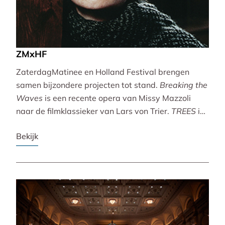
ZMxHF
ZaterdagMatinee en Holland Festival brengen
samen bijzondere projecten tot stand.
Breaking the
Waves
is een recente opera van Missy Mazzoli
naar de filmklassieker van Lars von Trier.
TREES
is
een vertoning van indrukwekkende natuurbeelden
Bekijk
met live muziek van Caroline Shaw (Pulitzer Prize &
Grammy Award).