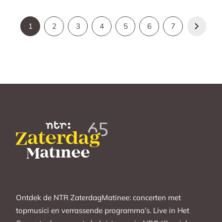
1
2
3
4
5
6
7
Ontdek de NTR ZaterdagMatinee: concerten met
topmusici en verrassende programma’s. Live in Het