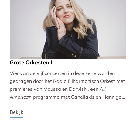
Grote Orkesten I
Vier van de vijf concerten in deze serie worden
gedragen door het Radio Filharmonisch Orkest met
premières van Moussa en Darvishi, een
All
American
programma met Canellakis en Hannigan
en tot besluit een concert vol spectaculair Zuid-
Bekijk
Amerikaans slagwerk.