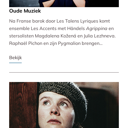
Oude Muziek
Na Franse barok door Les Talens Lyriques komt
ensemble Les Accents met Händels
Agrippina
en
stersolisten Magdalena Kožená en Julia Lezhneva.
Raphaël Pichon en zijn Pygmalion brengen
bezinning met een imaginaire vespers. De
Bekijk
Bachvereniging en blokfluitiste Lucie Horsch spelen
naast Bach ook een wereldpremière van
Wantenaar, op historische instrumenten! De serie
besluit uitbundig en veelstemmig met La Cetra en
Andrea Marcon.