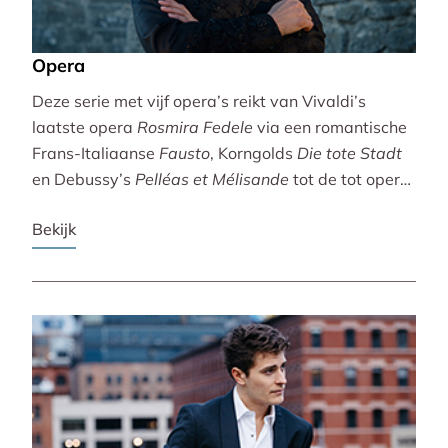
Opera
Deze serie met vijf opera’s reikt van Vivaldi’s
laatste opera
Rosmira Fedele
via een romantische
Frans-Italiaanse
Fausto
, Korngolds
Die tote Stadt
en Debussy’s
Pelléas et Mélisande
tot de tot opera
bewerkte filmklassieker
Breaking the Waves
.
Bekijk
Vivaldi wordt gebracht door de Accademia
Bizantina en Ottavio Dantone. Voor de andere
opera’s tekenen het Radio Filharmonisch Orkest en
het Groot Omroepkoor.