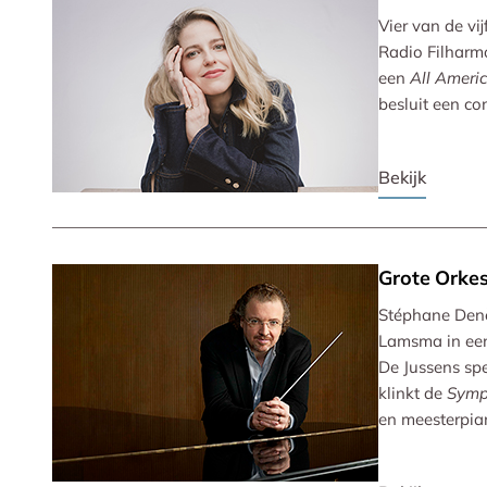
Vier van de vi
Radio Filharm
een
All Ameri
besluit een co
Bekijk
Grote Orkes
Stéphane Denè
Lamsma in een
De Jussens sp
klinkt de
Symp
en meesterpian