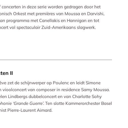
jf concerten in deze serie worden gedragen door het
onisch Orkest met premières van Moussa en Darvishi,
can
programma met Canellakis en Hannigan en tot
ncert vol spectaculair Zuid-Amerikaans slagwerk.
ten II
ve zet de schijnwerper op Poulenc en leidt Simone
 vioolconcert van composer in residence Samy Moussa.
elen Lindbergs dubbelconcert en van Charlotte Sohy
honie ‘Grande Guerre’.
Ten slotte Kammerorchester Basel
ist Pierre-Laurent Aimard.