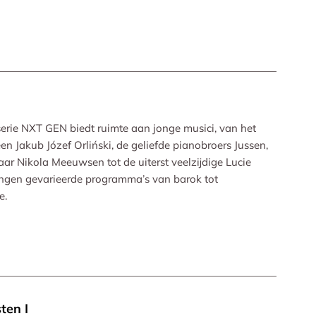
serie NXT GEN biedt ruimte aan jonge musici, van het
n Jakub Józef Orliński, de geliefde pianobroers Jussen,
r Nikola Meeuwsen tot de uiterst veelzijdige Lucie
rengen gevarieerde programma’s van barok tot
e.
ten I