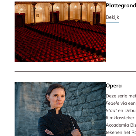
Plattegron
Bekijk
Opera
Deze serie met 
Fedele
via een
Stadt
en Debu
filmklassieker
Accademia Biz
tekenen het R