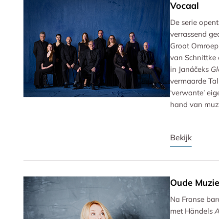
Vocaal
De serie opent
verrassend ge
Groot Omroep
van Schnittke 
in Janáčeks
Gl
vermaarde Tal
‘verwante’ eig
hand van muzi
Bekijk
Oude Muzi
Na Franse bar
met Händels
A