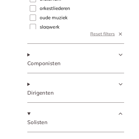
orkestliederen
oude muziek
slagwerk
Reset filters
soloconcert
symfonie
traditional
Componisten
vocaal
Dirigenten
Solisten