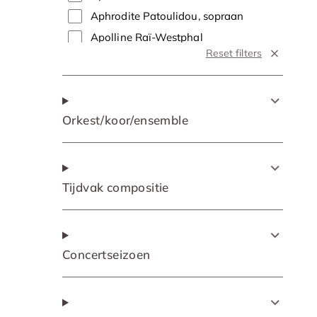
Aphrodite Patoulidou, sopraan
Apolline Raï-Westphal
Reset filters
Apolline Raï-Westphal, sopraan
Arnold Bezuyen
Arnold Bezuyen, tenor
Orkest/koor/ensemble
Arnout Lems
Arnout Lems, bas
Arooj Aftab
Arooj Aftab, zang
Tijdvak compositie
Arthur & Lucas Jussen
Arthur & Lucas Jussen, piano
Attilio Glaser, tenor
Concertseizoen
Aylin Sezer
Aylin Sezer, sopraan
Barbara Hannigan