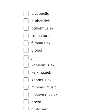
a cappella
authentiek
balletmuziek
concertaria
filmmuziek
global
jazz
kamermuziek
kerkmuziek
koormuziek
minimal music
nieuwe muziek
opera
oratorium