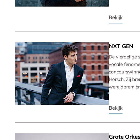
Bekijk
NXT GEN
De vierdelige 
vocale fenomee
concourswinnaa
Horsch. Zij b
wereldpremièr
Bekijk
Grote Orkes