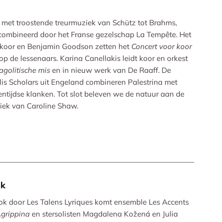
 met troostende treurmuziek van Schütz tot Brahms,
combineerd door het Franse gezelschap La Tempête. Het
koor en Benjamin Goodson zetten het
Concert voor koor
op de lessenaars. Karina Canellakis leidt koor en orkest
agolitische mis
en in nieuw werk van De Raaff. De
lis Scholars uit Engeland combineren Palestrina met
entijdse klanken. Tot slot beleven we de natuur aan de
ek van Caroline Shaw.
ek
ok door Les Talens Lyriques komt ensemble Les Accents
grippina
en stersolisten Magdalena Kožená en Julia