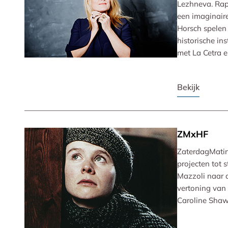
Lezhneva. Rap
een imaginaire
Horsch spelen
historische in
met La Cetra 
Bekijk
ZMxHF
ZaterdagMatin
projecten tot 
Mazzoli naar d
vertoning van
Caroline Shaw