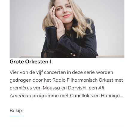
Grote Orkesten I
Vier van de vijf concerten in deze serie worden
gedragen door het Radio Filharmonisch Orkest met
premières van Moussa en Darvishi, een
All
American
programma met Canellakis en Hannigan
en tot besluit een concert vol spectaculair Zuid-
Bekijk
Amerikaans slagwerk.