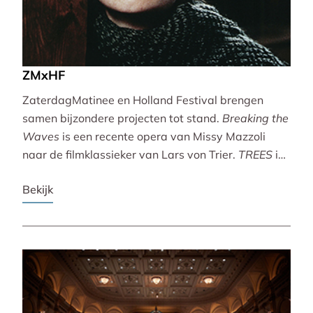
ZMxHF
ZaterdagMatinee en Holland Festival brengen
samen bijzondere projecten tot stand.
Breaking the
Waves
is een recente opera van Missy Mazzoli
naar de filmklassieker van Lars von Trier.
TREES
is
een vertoning van indrukwekkende natuurbeelden
Bekijk
met live muziek van Caroline Shaw (Pulitzer Prize &
Grammy Award).