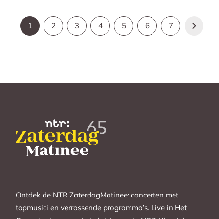
1
2
3
4
5
6
7
Ontdek de NTR ZaterdagMatinee: concerten met
topmusici en verrassende programma’s. Live in Het