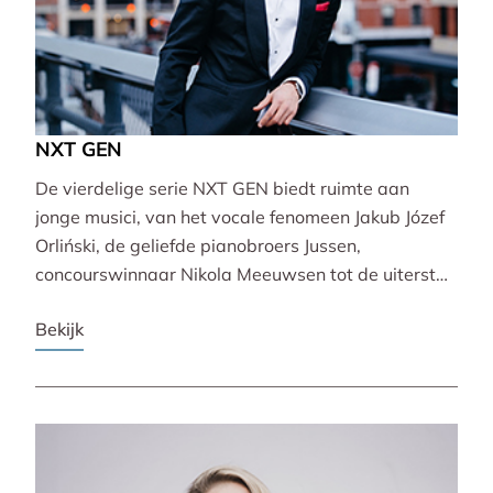
NXT GEN
De vierdelige serie NXT GEN biedt ruimte aan
jonge musici, van het vocale fenomeen Jakub Józef
Orliński, de geliefde pianobroers Jussen,
concourswinnaar Nikola Meeuwsen tot de uiterst
veelzijdige Lucie Horsch. Zij brengen gevarieerde
Bekijk
programma’s van barok tot wereldpremière.