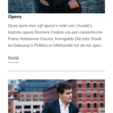
Opera
Deze serie met vijf opera’s reikt van Vivaldi’s
laatste opera
Rosmira Fedele
via een romantische
Frans-Italiaanse
Fausto
, Korngolds
Die tote Stadt
en Debussy’s
Pelléas et Mélisande
tot de tot opera
bewerkte filmklassieker
Breaking the Waves
.
Bekijk
Vivaldi wordt gebracht door de Accademia
Bizantina en Ottavio Dantone. Voor de andere
opera’s tekenen het Radio Filharmonisch Orkest en
het Groot Omroepkoor.