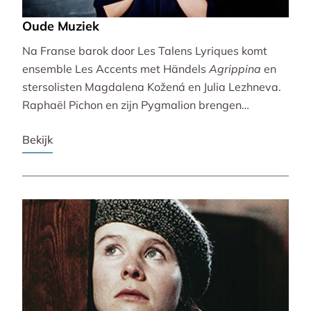
Oude Muziek
Na Franse barok door Les Talens Lyriques komt
ensemble Les Accents met Händels
Agrippina
en
stersolisten Magdalena Kožená en Julia Lezhneva.
Raphaël Pichon en zijn Pygmalion brengen
bezinning met een imaginaire vespers. De
Bekijk
Bachvereniging en blokfluitiste Lucie Horsch spelen
naast Bach ook een wereldpremière van
Wantenaar, op historische instrumenten! De serie
besluit uitbundig en veelstemmig met La Cetra en
Andrea Marcon.