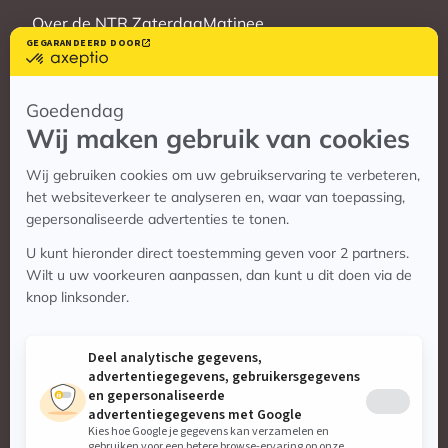
Over de NTR ZaterdagMatinee
Vrienden
Veelgestelde vragen
Contact
Contact
Vragen? Bekijk de contactpagina
Stuur ons een e-mail:
info@zaterdagmatinee.nl