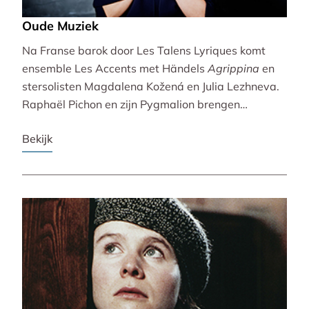
Oude Muziek
Na Franse barok door Les Talens Lyriques komt
ensemble Les Accents met Händels
Agrippina
en
stersolisten Magdalena Kožená en Julia Lezhneva.
Raphaël Pichon en zijn Pygmalion brengen
bezinning met een imaginaire vespers. De
Bekijk
Bachvereniging en blokfluitiste Lucie Horsch spelen
naast Bach ook een wereldpremière van
Wantenaar, op historische instrumenten! De serie
besluit uitbundig en veelstemmig met La Cetra en
Andrea Marcon.