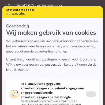
Over de NTR ZaterdagMatinee
Vrienden
Veelgestelde vragen
Contact
Contact
Vragen? Bekijk de contactpagina
Stuur ons een e-mail:
info@zaterdagmatinee.nl