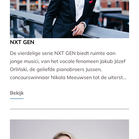
NXT GEN
De vierdelige serie NXT GEN biedt ruimte aan
jonge musici, van het vocale fenomeen Jakub Józef
Orliński, de geliefde pianobroers Jussen,
concourswinnaar Nikola Meeuwsen tot de uiterst
veelzijdige Lucie Horsch. Zij brengen gevarieerde
Bekijk
programma’s van barok tot wereldpremière.