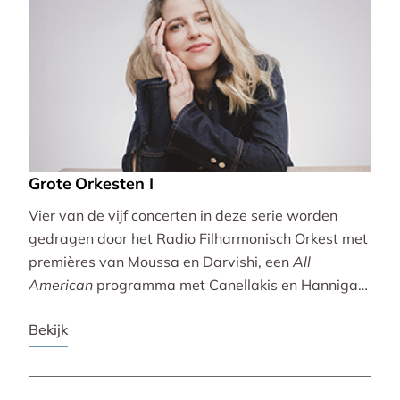
Grote Orkesten I
Vier van de vijf concerten in deze serie worden
gedragen door het Radio Filharmonisch Orkest met
premières van Moussa en Darvishi, een
All
American
programma met Canellakis en Hannigan
en tot besluit een concert vol spectaculair Zuid-
Bekijk
Amerikaans slagwerk.