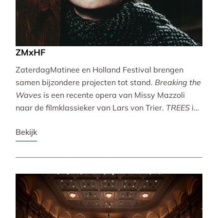
ZMxHF
ZaterdagMatinee en Holland Festival brengen
samen bijzondere projecten tot stand.
Breaking the
Waves
is een recente opera van Missy Mazzoli
naar de filmklassieker van Lars von Trier.
TREES
is
een vertoning van indrukwekkende natuurbeelden
Bekijk
met live muziek van Caroline Shaw (Pulitzer Prize &
Grammy Award).