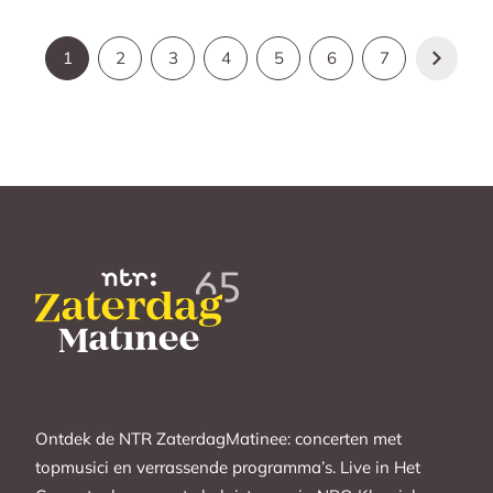
1
2
3
4
5
6
7
Ontdek de NTR ZaterdagMatinee: concerten met
topmusici en verrassende programma’s. Live in Het