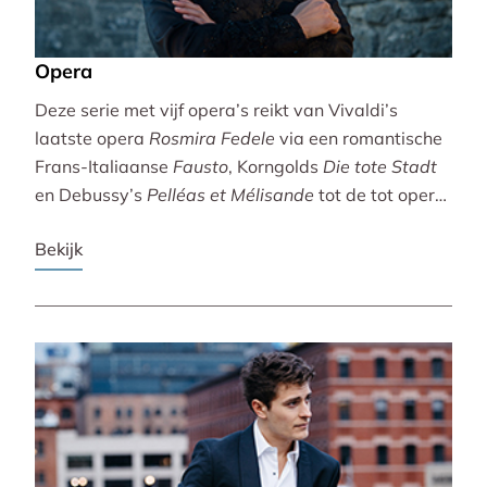
Opera
Deze serie met vijf opera’s reikt van Vivaldi’s
laatste opera
Rosmira Fedele
via een romantische
Frans-Italiaanse
Fausto
, Korngolds
Die tote Stadt
en Debussy’s
Pelléas et Mélisande
tot de tot opera
bewerkte filmklassieker
Breaking the Waves
.
Bekijk
Vivaldi wordt gebracht door de Accademia
Bizantina en Ottavio Dantone. Voor de andere
opera’s tekenen het Radio Filharmonisch Orkest en
het Groot Omroepkoor.