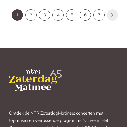
1
2
3
4
5
6
7
Ontdek de NTR ZaterdagMatinee: concerten met
topmusici en verrassende programma’s. Live in Het