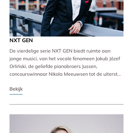
NXT GEN
De vierdelige serie NXT GEN biedt ruimte aan
jonge musici, van het vocale fenomeen Jakub Józef
Orliński, de geliefde pianobroers Jussen,
concourswinnaar Nikola Meeuwsen tot de uiterst
veelzijdige Lucie Horsch. Zij brengen gevarieerde
Bekijk
programma’s van barok tot wereldpremière.