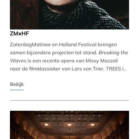
ZMxHF
ZaterdagMatinee en Holland Festival brengen
samen bijzondere projecten tot stand.
Breaking the
Waves
is een recente opera van Missy Mazzoli
naar de filmklassieker van Lars von Trier.
TREES
is
een vertoning van indrukwekkende natuurbeelden
Bekijk
met live muziek van Caroline Shaw (Pulitzer Prize &
Grammy Award).