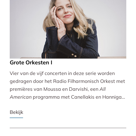
Grote Orkesten I
Vier van de vijf concerten in deze serie worden
gedragen door het Radio Filharmonisch Orkest met
premières van Moussa en Darvishi, een
All
American
programma met Canellakis en Hannigan
en tot besluit een concert vol spectaculair Zuid-
Bekijk
Amerikaans slagwerk.