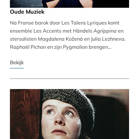
Oude Muziek
Na Franse barok door Les Talens Lyriques komt
ensemble Les Accents met Händels
Agrippina
en
stersolisten Magdalena Kožená en Julia Lezhneva.
Raphaël Pichon en zijn Pygmalion brengen
bezinning met een imaginaire vespers. De
Bekijk
Bachvereniging en blokfluitiste Lucie Horsch spelen
naast Bach ook een wereldpremière van
Wantenaar, op historische instrumenten! De serie
besluit uitbundig en veelstemmig met La Cetra en
Andrea Marcon.