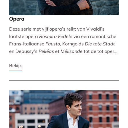
Opera
Deze serie met vijf opera’s reikt van Vivaldi’s
laatste opera
Rosmira Fedele
via een romantische
Frans-Italiaanse
Fausto
, Korngolds
Die tote Stadt
en Debussy’s
Pelléas et Mélisande
tot de tot opera
bewerkte filmklassieker
Breaking the Waves
.
Bekijk
Vivaldi wordt gebracht door de Accademia
Bizantina en Ottavio Dantone. Voor de andere
opera’s tekenen het Radio Filharmonisch Orkest en
het Groot Omroepkoor.