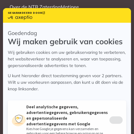
Over de NTR ZaterdagMatinee
Vrienden
Veelgestelde vragen
Contact
Contact
Vragen? Bekijk de contactpagina
Stuur ons een e-mail:
info@zaterdagmatinee.nl