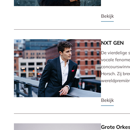
Bekijk
NXT GEN
De vierdelige 
vocale fenomee
concourswinnaa
Horsch. Zij b
wereldpremièr
Bekijk
Grote Orkes