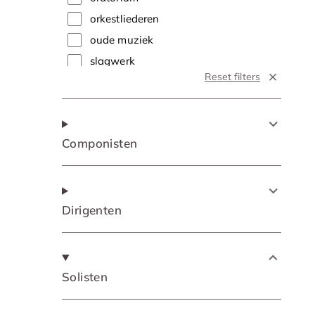
orkestliederen
oude muziek
slagwerk
Reset filters
soloconcert
symfonie
traditional
Componisten
vocaal
Dirigenten
Solisten