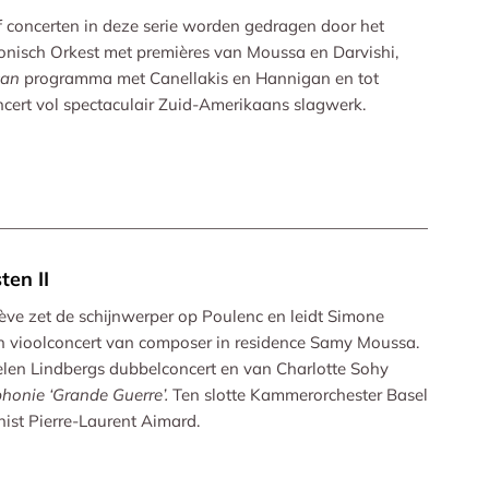
jf concerten in deze serie worden gedragen door het
onisch Orkest met premières van Moussa en Darvishi,
can
programma met Canellakis en Hannigan en tot
ncert vol spectaculair Zuid-Amerikaans slagwerk.
ten II
ve zet de schijnwerper op Poulenc en leidt Simone
 vioolconcert van composer in residence Samy Moussa.
elen Lindbergs dubbelconcert en van Charlotte Sohy
honie ‘Grande Guerre’.
Ten slotte Kammerorchester Basel
ist Pierre-Laurent Aimard.