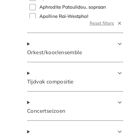
Aphrodite Patoulidou, sopraan
Apolline Raï-Westphal
Reset filters
Apolline Raï-Westphal, sopraan
Arnold Bezuyen
Arnold Bezuyen, tenor
Orkest/koor/ensemble
Arnout Lems
Arnout Lems, bas
Arooj Aftab
Arooj Aftab, zang
Tijdvak compositie
Arthur & Lucas Jussen
Arthur & Lucas Jussen, piano
Attilio Glaser, tenor
Concertseizoen
Aylin Sezer
Aylin Sezer, sopraan
Barbara Hannigan