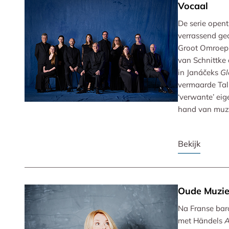
Vocaal
De serie opent
verrassend ge
Groot Omroep
van Schnittke 
in Janáčeks
Gl
vermaarde Tal
‘verwante’ eig
hand van muzi
Bekijk
Oude Muzi
Na Franse bar
met Händels
A