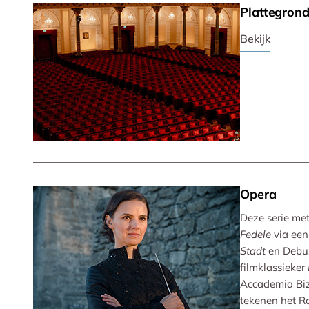
Plattegron
Bekijk
Opera
Deze serie met 
Fedele
via een
Stadt
en Debu
filmklassieker
Accademia Biz
tekenen het R