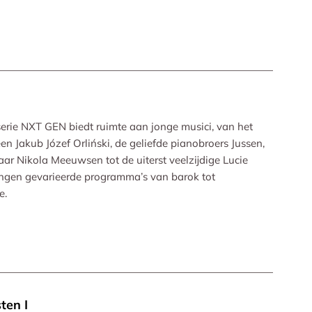
serie NXT GEN biedt ruimte aan jonge musici, van het
n Jakub Józef Orliński, de geliefde pianobroers Jussen,
r Nikola Meeuwsen tot de uiterst veelzijdige Lucie
rengen gevarieerde programma’s van barok tot
e.
ten I