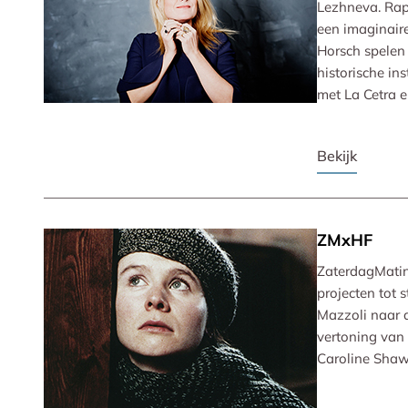
Lezhneva. Rap
een imaginaire
Horsch spelen
historische in
met La Cetra 
Bekijk
ZMxHF
ZaterdagMatin
projecten tot 
Mazzoli naar d
vertoning van
Caroline Shaw