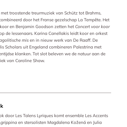
 met troostende treurmuziek van Schütz tot Brahms,
combineerd door het Franse gezelschap La Tempête. Het
koor en Benjamin Goodson zetten het
Concert voor koor
op de lessenaars. Karina Canellakis leidt koor en orkest
agolitische mis
en in nieuw werk van De Raaff. De
lis Scholars uit Engeland combineren Palestrina met
entijdse klanken. Tot slot beleven we de natuur aan de
ek van Caroline Shaw.
ek
ok door Les Talens Lyriques komt ensemble Les Accents
grippina
en stersolisten Magdalena Kožená en Julia