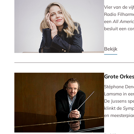
Vier van de vi
Radio Filharm
een
All Ameri
besluit een co
Bekijk
Grote Orkes
Stéphane Denè
Lamsma in een
De Jussens sp
klinkt de
Symp
en meesterpian