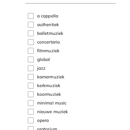
a cappella
authentiek
balletmuziek
concertaria
filmmuziek
global
jazz
kamermuziek
kerkmuziek
koormuziek
minimal music
nieuwe muziek
opera
oratorium