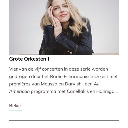
Grote Orkesten I
Vier van de vijf concerten in deze serie worden
gedragen door het Radio Filharmonisch Orkest met
premières van Moussa en Darvishi, een
All
American
programma met Canellakis en Hannigan
en tot besluit een concert vol spectaculair Zuid-
Bekijk
Amerikaans slagwerk.