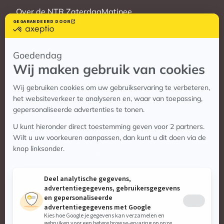
Over de NTR ZaterdagMatinee
Vrienden
Veelgestelde vragen
Contact
Contact
Vragen? Bekijk de contactpagina
Stuur ons een e-mail:
info@zaterdagmatinee.nl