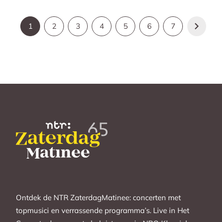
1
2
3
4
5
6
7
Ontdek de NTR ZaterdagMatinee: concerten met
topmusici en verrassende programma’s. Live in Het