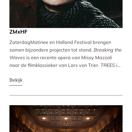
ZMxHF
ZaterdagMatinee en Holland Festival brengen
samen bijzondere projecten tot stand.
Breaking the
Waves
is een recente opera van Missy Mazzoli
naar de filmklassieker van Lars von Trier.
TREES
is
een vertoning van indrukwekkende natuurbeelden
Bekijk
met live muziek van Caroline Shaw (Pulitzer Prize &
Grammy Award).