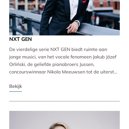
NXT GEN
De vierdelige serie NXT GEN biedt ruimte aan
jonge musici, van het vocale fenomeen Jakub Józef
Orliński, de geliefde pianobroers Jussen,
concourswinnaar Nikola Meeuwsen tot de uiterst
veelzijdige Lucie Horsch. Zij brengen gevarieerde
Bekijk
programma’s van barok tot wereldpremière.