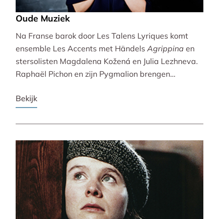
Oude Muziek
Na Franse barok door Les Talens Lyriques komt
ensemble Les Accents met Händels
Agrippina
en
stersolisten Magdalena Kožená en Julia Lezhneva.
Raphaël Pichon en zijn Pygmalion brengen
bezinning met een imaginaire vespers. De
Bekijk
Bachvereniging en blokfluitiste Lucie Horsch spelen
naast Bach ook een wereldpremière van
Wantenaar, op historische instrumenten! De serie
besluit uitbundig en veelstemmig met La Cetra en
Andrea Marcon.