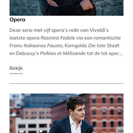
Opera
Deze serie met vijf opera’s reikt van Vivaldi’s
laatste opera
Rosmira Fedele
via een romantische
Frans-Italiaanse
Fausto
, Korngolds
Die tote Stadt
en Debussy’s
Pelléas et Mélisande
tot de tot opera
bewerkte filmklassieker
Breaking the Waves
.
Bekijk
Vivaldi wordt gebracht door de Accademia
Bizantina en Ottavio Dantone. Voor de andere
opera’s tekenen het Radio Filharmonisch Orkest en
het Groot Omroepkoor.