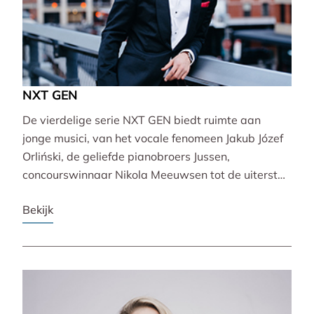
NXT GEN
De vierdelige serie NXT GEN biedt ruimte aan
jonge musici, van het vocale fenomeen Jakub Józef
Orliński, de geliefde pianobroers Jussen,
concourswinnaar Nikola Meeuwsen tot de uiterst
veelzijdige Lucie Horsch. Zij brengen gevarieerde
Bekijk
programma’s van barok tot wereldpremière.