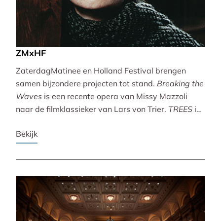
ZMxHF
ZaterdagMatinee en Holland Festival brengen
samen bijzondere projecten tot stand.
Breaking the
Waves
is een recente opera van Missy Mazzoli
naar de filmklassieker van Lars von Trier.
TREES
is
een vertoning van indrukwekkende natuurbeelden
Bekijk
met live muziek van Caroline Shaw (Pulitzer Prize &
Grammy Award).