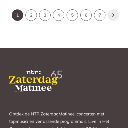
1
2
3
4
5
6
7
Ontdek de NTR ZaterdagMatinee: concerten met
topmusici en verrassende programma’s. Live in Het