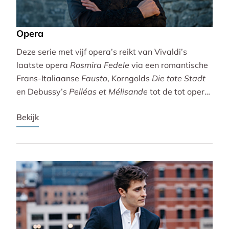
Opera
Deze serie met vijf opera’s reikt van Vivaldi’s
laatste opera
Rosmira Fedele
via een romantische
Frans-Italiaanse
Fausto
, Korngolds
Die tote Stadt
en Debussy’s
Pelléas et Mélisande
tot de tot opera
bewerkte filmklassieker
Breaking the Waves
.
Bekijk
Vivaldi wordt gebracht door de Accademia
Bizantina en Ottavio Dantone. Voor de andere
opera’s tekenen het Radio Filharmonisch Orkest en
het Groot Omroepkoor.