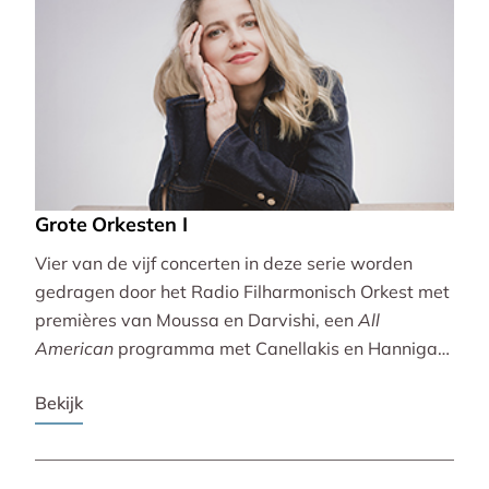
Grote Orkesten I
Vier van de vijf concerten in deze serie worden
gedragen door het Radio Filharmonisch Orkest met
premières van Moussa en Darvishi, een
All
American
programma met Canellakis en Hannigan
en tot besluit een concert vol spectaculair Zuid-
Bekijk
Amerikaans slagwerk.