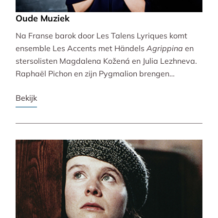
Oude Muziek
Na Franse barok door Les Talens Lyriques komt
ensemble Les Accents met Händels
Agrippina
en
stersolisten Magdalena Kožená en Julia Lezhneva.
Raphaël Pichon en zijn Pygmalion brengen
bezinning met een imaginaire vespers. De
Bekijk
Bachvereniging en blokfluitiste Lucie Horsch spelen
naast Bach ook een wereldpremière van
Wantenaar, op historische instrumenten! De serie
besluit uitbundig en veelstemmig met La Cetra en
Andrea Marcon.