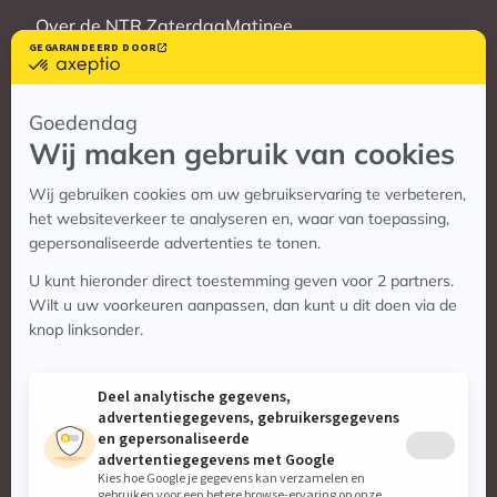
Over de NTR ZaterdagMatinee
Vrienden
Veelgestelde vragen
Contact
Contact
Vragen? Bekijk de contactpagina
Stuur ons een e-mail:
info@zaterdagmatinee.nl