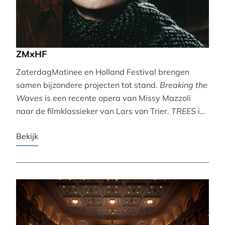
ZMxHF
ZaterdagMatinee en Holland Festival brengen
samen bijzondere projecten tot stand.
Breaking the
Waves
is een recente opera van Missy Mazzoli
naar de filmklassieker van Lars von Trier.
TREES
is
een vertoning van indrukwekkende natuurbeelden
Bekijk
met live muziek van Caroline Shaw (Pulitzer Prize &
Grammy Award).