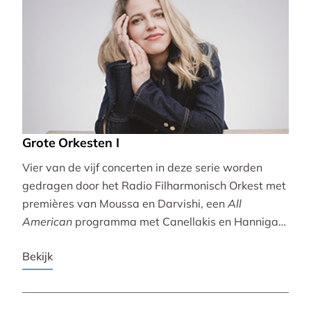
Grote Orkesten I
Vier van de vijf concerten in deze serie worden
gedragen door het Radio Filharmonisch Orkest met
premières van Moussa en Darvishi, een
All
American
programma met Canellakis en Hannigan
en tot besluit een concert vol spectaculair Zuid-
Bekijk
Amerikaans slagwerk.