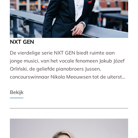
NXT GEN
De vierdelige serie NXT GEN biedt ruimte aan
jonge musici, van het vocale fenomeen Jakub Józef
Orliński, de geliefde pianobroers Jussen,
concourswinnaar Nikola Meeuwsen tot de uiterst
veelzijdige Lucie Horsch. Zij brengen gevarieerde
Bekijk
programma’s van barok tot wereldpremière.