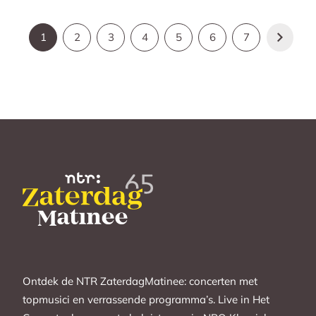
1
2
3
4
5
6
7
Ontdek de NTR ZaterdagMatinee: concerten met
topmusici en verrassende programma’s. Live in Het