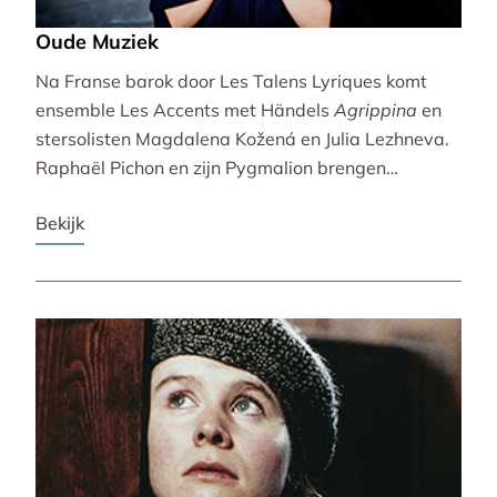
Oude Muziek
Na Franse barok door Les Talens Lyriques komt
ensemble Les Accents met Händels
Agrippina
en
stersolisten Magdalena Kožená en Julia Lezhneva.
Raphaël Pichon en zijn Pygmalion brengen
bezinning met een imaginaire vespers. De
Bekijk
Bachvereniging en blokfluitiste Lucie Horsch spelen
naast Bach ook een wereldpremière van
Wantenaar, op historische instrumenten! De serie
besluit uitbundig en veelstemmig met La Cetra en
Andrea Marcon.