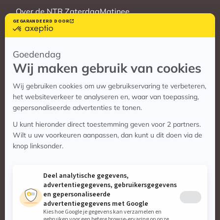
Over de NTR ZaterdagMatinee
Vrienden
Veelgestelde vragen
Contact
Contact
Vragen? Bekijk de contactpagina
Stuur ons een e-mail:
info@zaterdagmatinee.nl