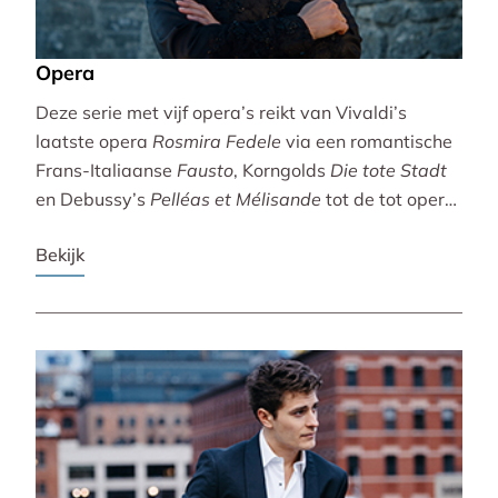
Opera
Deze serie met vijf opera’s reikt van Vivaldi’s
laatste opera
Rosmira Fedele
via een romantische
Frans-Italiaanse
Fausto
, Korngolds
Die tote Stadt
en Debussy’s
Pelléas et Mélisande
tot de tot opera
bewerkte filmklassieker
Breaking the Waves
.
Bekijk
Vivaldi wordt gebracht door de Accademia
Bizantina en Ottavio Dantone. Voor de andere
opera’s tekenen het Radio Filharmonisch Orkest en
het Groot Omroepkoor.