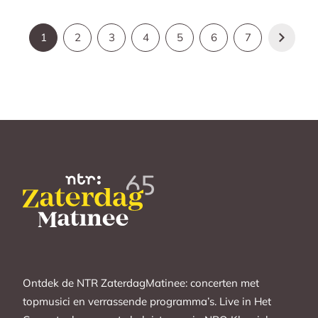
1
2
3
4
5
6
7
Ontdek de NTR ZaterdagMatinee: concerten met
topmusici en verrassende programma’s. Live in Het