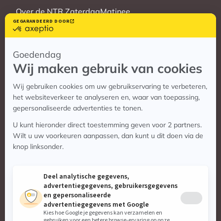
Over de NTR ZaterdagMatinee
Vrienden
Veelgestelde vragen
Contact
Contact
Vragen? Bekijk de contactpagina
Stuur ons een e-mail:
info@zaterdagmatinee.nl