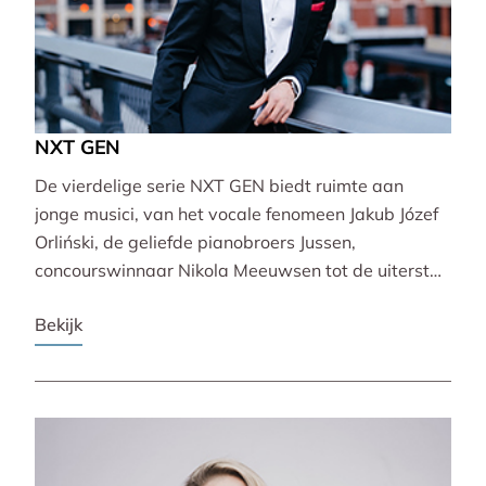
NXT GEN
De vierdelige serie NXT GEN biedt ruimte aan
jonge musici, van het vocale fenomeen Jakub Józef
Orliński, de geliefde pianobroers Jussen,
concourswinnaar Nikola Meeuwsen tot de uiterst
veelzijdige Lucie Horsch. Zij brengen gevarieerde
Bekijk
programma’s van barok tot wereldpremière.