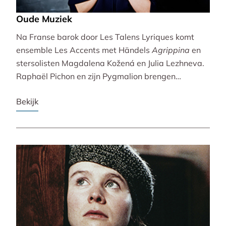
Oude Muziek
Na Franse barok door Les Talens Lyriques komt
ensemble Les Accents met Händels
Agrippina
en
stersolisten Magdalena Kožená en Julia Lezhneva.
Raphaël Pichon en zijn Pygmalion brengen
bezinning met een imaginaire vespers. De
Bekijk
Bachvereniging en blokfluitiste Lucie Horsch spelen
naast Bach ook een wereldpremière van
Wantenaar, op historische instrumenten! De serie
besluit uitbundig en veelstemmig met La Cetra en
Andrea Marcon.