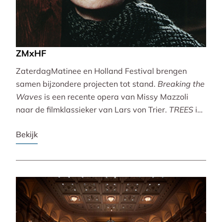
ZMxHF
ZaterdagMatinee en Holland Festival brengen
samen bijzondere projecten tot stand.
Breaking the
Waves
is een recente opera van Missy Mazzoli
naar de filmklassieker van Lars von Trier.
TREES
is
een vertoning van indrukwekkende natuurbeelden
Bekijk
met live muziek van Caroline Shaw (Pulitzer Prize &
Grammy Award).