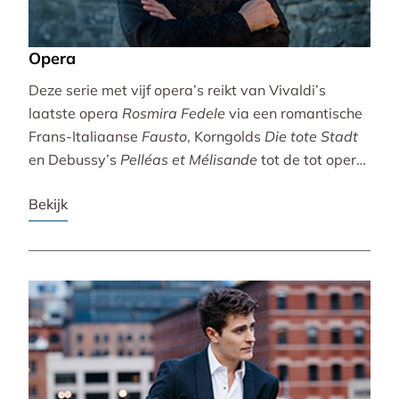
Opera
Deze serie met vijf opera’s reikt van Vivaldi’s
laatste opera
Rosmira Fedele
via een romantische
Frans-Italiaanse
Fausto
, Korngolds
Die tote Stadt
en Debussy’s
Pelléas et Mélisande
tot de tot opera
bewerkte filmklassieker
Breaking the Waves
.
Bekijk
Vivaldi wordt gebracht door de Accademia
Bizantina en Ottavio Dantone. Voor de andere
opera’s tekenen het Radio Filharmonisch Orkest en
het Groot Omroepkoor.