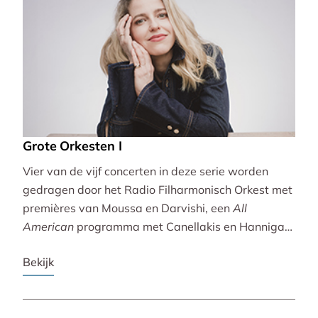
Grote Orkesten I
Vier van de vijf concerten in deze serie worden
gedragen door het Radio Filharmonisch Orkest met
premières van Moussa en Darvishi, een
All
American
programma met Canellakis en Hannigan
en tot besluit een concert vol spectaculair Zuid-
Bekijk
Amerikaans slagwerk.