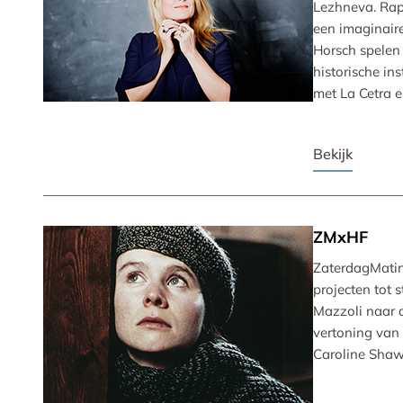
Lezhneva. Rap
een imaginaire
Horsch spelen
historische in
met La Cetra 
Bekijk
ZMxHF
ZaterdagMatin
projecten tot 
Mazzoli naar d
vertoning van
Caroline Shaw