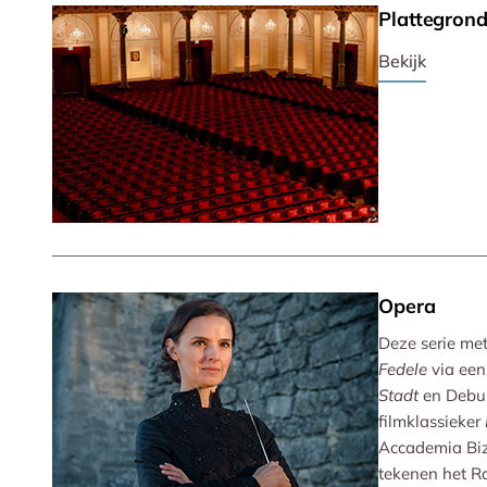
Plattegron
Bekijk
Opera
Deze serie met 
Fedele
via een
Stadt
en Debu
filmklassieker
Accademia Biz
tekenen het R