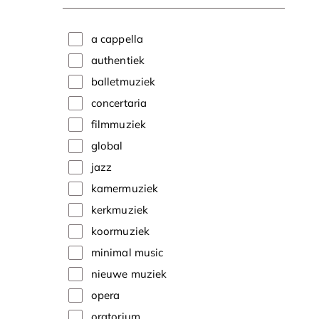
a cappella
authentiek
balletmuziek
concertaria
filmmuziek
global
jazz
kamermuziek
kerkmuziek
koormuziek
minimal music
nieuwe muziek
opera
oratorium