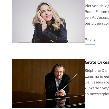
Vier van de vi
Radio Filharm
een
All Ameri
besluit een co
Bekijk
Grote Orkes
Stéphane Denè
Lamsma in een
De Jussens sp
klinkt de
Symp
en meesterpian