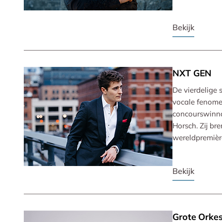
Bekijk
NXT GEN
De vierdelige 
vocale fenomee
concourswinnaa
Horsch. Zij b
wereldpremièr
Bekijk
Grote Orkes