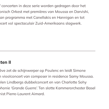
jf concerten in deze serie worden gedragen door het
onisch Orkest met premières van Moussa en Darvishi,
can
programma met Canellakis en Hannigan en tot
ncert vol spectaculair Zuid-Amerikaans slagwerk.
ten II
ve zet de schijnwerper op Poulenc en leidt Simone
 vioolconcert van composer in residence Samy Moussa.
elen Lindbergs dubbelconcert en van Charlotte Sohy
honie ‘Grande Guerre’.
Ten slotte Kammerorchester Basel
ist Pierre-Laurent Aimard.