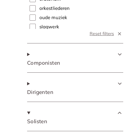
orkestliederen
oude muziek
slagwerk
Reset filters
soloconcert
symfonie
traditional
Componisten
vocaal
Dirigenten
Solisten