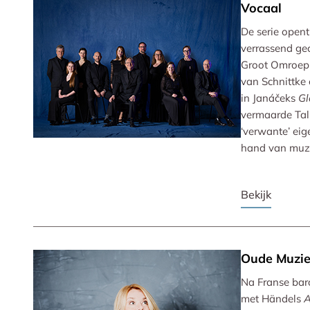
Vocaal
De serie opent
verrassend ge
Groot Omroep
van Schnittke 
in Janáčeks
Gl
vermaarde Tal
‘verwante’ eig
hand van muzi
Bekijk
Oude Muzi
Na Franse bar
met Händels
A