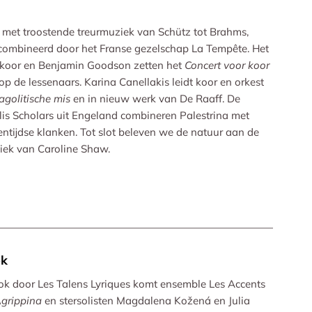
 met troostende treurmuziek van Schütz tot Brahms,
combineerd door het Franse gezelschap La Tempête. Het
koor en Benjamin Goodson zetten het
Concert voor koor
op de lessenaars. Karina Canellakis leidt koor en orkest
agolitische mis
en in nieuw werk van De Raaff. De
lis Scholars uit Engeland combineren Palestrina met
entijdse klanken. Tot slot beleven we de natuur aan de
ek van Caroline Shaw.
ek
ok door Les Talens Lyriques komt ensemble Les Accents
grippina
en stersolisten Magdalena Kožená en Julia