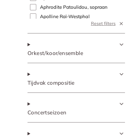
Aphrodite Patoulidou, sopraan
Apolline Raï-Westphal
Reset filters
Apolline Raï-Westphal, sopraan
Arnold Bezuyen
Arnold Bezuyen, tenor
Orkest/koor/ensemble
Arnout Lems
Arnout Lems, bas
Arooj Aftab
Arooj Aftab, zang
Tijdvak compositie
Arthur & Lucas Jussen
Arthur & Lucas Jussen, piano
Attilio Glaser, tenor
Concertseizoen
Aylin Sezer
Aylin Sezer, sopraan
Barbara Hannigan